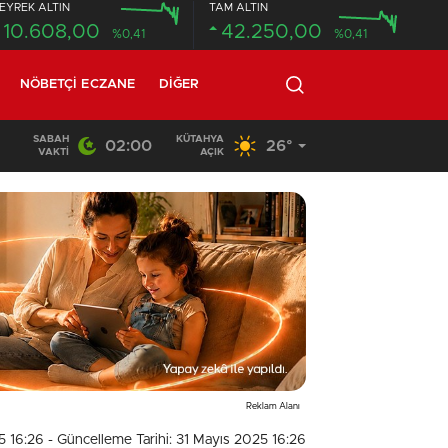
EYREK ALTIN
TAM ALTIN
10.608,00
42.250,00
%0,41
%0,41
NÖBETÇI ECZANE
DIĞER
SABAH
KÜTAHYA
02:00
26°
14:26
/
Çavdarhisar’daki orman yangını söndürüldü
VAKTI
AÇIK
Reklam Alanı
5 16:26
- Güncelleme Tarihi: 31 Mayıs 2025 16:26