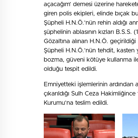
açacağım’ demesi üzerine harekete 
giren polis ekipleri, elinde bıçak b
Şüpheli H.N.Ö.’nün rehin aldığı ann
şüphelinin ablasının kızları B.S.S. (
Gözaltına alınan H.N.Ö. geçirildiğ
Şüpheli H.N.Ö.’nün tehdit, kasten 
bozma, güveni kötüye kullanma ile d
olduğu tespit edildi.
Emniyetteki işlemlerinin ardından a
çıkarıldığı Sulh Ceza Hakimliğince
Kurumu’na teslim edildi.