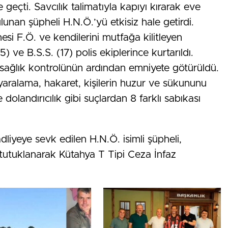
geçti. Savcılık talimatıyla kapıyı kırarak eve
ulunan şüpheli H.N.Ö.’yü etkisiz hale getirdi.
esi F.Ö. ve kendilerini mutfağa kilitleyen
15) ve B.S.S. (17) polis ekiplerince kurtarıldı.
i sağlık kontrolünün ardından emniyete götürüldü.
yaralama, hakaret, kişilerin huzur ve sükununu
olandırıcılık gibi suçlardan 8 farklı sabıkası
dliyeye sevk edilen H.N.Ö. isimli şüpheli,
 tutuklanarak Kütahya T Tipi Ceza İnfaz