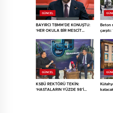
GÜNCEL
GÜN
BAYIRCI TBMM’DE KONUŞTU:
Beton 
‘HER OKULA BİR MESCİT
çarptı: 
AYRICALIK DEĞİL, HAKTIR’
GÜNCEL
GÜN
KSBÜ REKTÖRÜ TEKİN:
Kütahya
‘HASTALARIN YÜZDE 98’İ
katacak
ARTIK KENDİ ŞEHRİNDE
TEDAVİ OLUYOR’