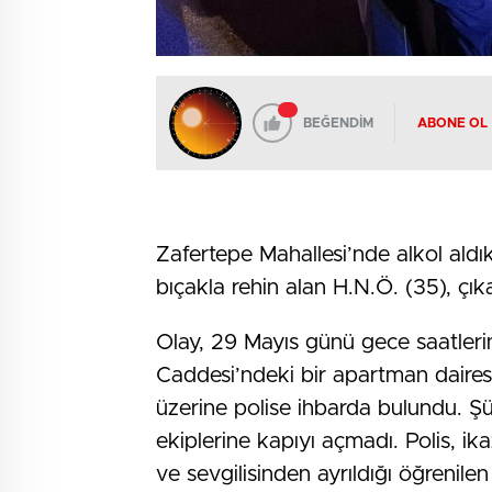
BEĞENDİM
ABONE OL
Zafertepe Mahallesi’nde alkol ald
bıçakla rehin alan H.N.Ö. (35), çık
Olay, 29 Mayıs günü gece saatleri
Caddesi’ndeki bir apartman daires
üzerine polise ihbarda bulundu. Şü
ekiplerine kapıyı açmadı. Polis, i
ve sevgilisinden ayrıldığı öğrenile