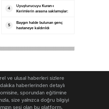
Uyuşturucuyu Kuran-ı
4
Kerimlerin arasına saklamışlar:
5 tutuklama
Baygın halde bulunan genç
5
hastaneye kaldırıldı
 ve ulusal haberleri sizlere
 dakika haberlerinden detaylı
onomisine, sporundan eğitimine
ızla, size yalnızca doğru bilgiyi
ımızın sesi olan bu platform,