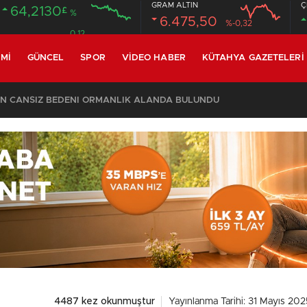
GRAM ALTIN
Ç
64,2130
£
%
6.475,50
%-0,32
0.12
MI
GÜNCEL
SPOR
VIDEO HABER
KÜTAHYA GAZETELERI
CİN CANSIZ BEDENİ ORMANLIK ALANDA BULUNDU
4487 kez okunmuştur
Yayınlanma Tarihi: 31 Mayıs 202