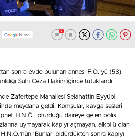
0
News
ıktan sonra evde bulunan annesi F.Ö.’yü (58)
arıldığı Sulh Ceza Hakimliğince tutuklandı
nde Zafertepe Mahallesi Selahattin Eyyübi
inde meydana geldi. Komşular, kavga sesleri
pheli H.N.Ö., oturduğu daireye gelen polis
kazlarına uymayarak kapıyı açmayan, alkollü olan
n H.N.Ö.’nün ‘Bunları öldürdükten sonra kapıyı