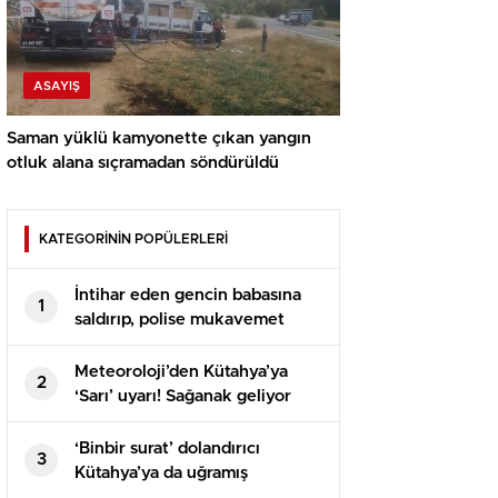
ASAYIŞ
Saman yüklü kamyonette çıkan yangın
otluk alana sıçramadan söndürüldü
KATEGORİNİN POPÜLERLERİ
İntihar eden gencin babasına
1
saldırıp, polise mukavemet
eden 6 şüpheli gözaltına alındı
Meteoroloji’den Kütahya’ya
2
‘Sarı’ uyarı! Sağanak geliyor
‘Binbir surat’ dolandırıcı
3
Kütahya’ya da uğramış