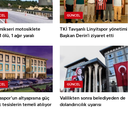
CEL
GÜNCEL
mikseri motosiklete
TKİ Tavşanlı Linyitspor yönetimi
1 ölü, 1 ağır yaralı
Başkan Derin’i ziyaret etti
CEL
GÜNCEL
spor’un altyapısına güç
Valilikten sonra belediyeden de
 tesislerin temeli atılıyor
dolandırıcılık uyarısı