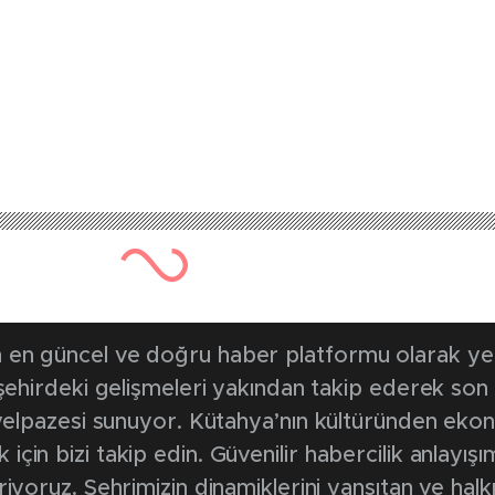
en güncel ve doğru haber platformu olarak yerel
, şehirdeki gelişmeleri yakından takip ederek son
k yelpazesi sunuyor. Kütahya’nın kültüründen ek
in bizi takip edin. Güvenilir habercilik anlayışım
riyoruz. Şehrimizin dinamiklerini yansıtan ve halk