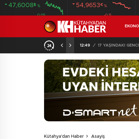
47,6008
54,9653
$
€
%
%
0.05
-0.11
EKONO
SON DAKİKA – AYDEMİR ‘BİRAZ BEKLEYİN’ DEMİŞTİ… BELEDİYE BAŞKANI AK PARTİ’YE GEÇİYOR
12:49
/
17 YAŞINDAKİ GEN
Kütahya'dan Haber
Asayiş