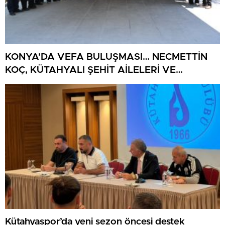
KONYA’DA VEFA BULUŞMASI… NECMETTİN
KOÇ, KÜTAHYALI ŞEHİT AİLELERİ VE
GAZİLERİ AĞIRLADI
Kütahyaspor’da yeni sezon öncesi destek