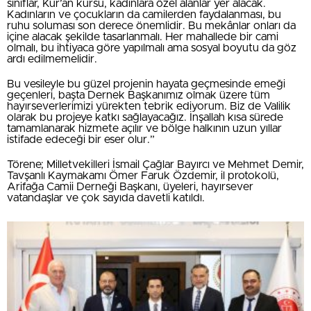
sınıflar, Kur’an kursu, kadınlara özel alanlar yer alacak.
Kadınların ve çocukların da camilerden faydalanması, bu
ruhu soluması son derece önemlidir. Bu mekânlar onları da
içine alacak şekilde tasarlanmalı. Her mahallede bir cami
olmalı, bu ihtiyaca göre yapılmalı ama sosyal boyutu da göz
ardı edilmemelidir.
Bu vesileyle bu güzel projenin hayata geçmesinde emeği
geçenleri, başta Dernek Başkanımız olmak üzere tüm
hayırseverlerimizi yürekten tebrik ediyorum. Biz de Valilik
olarak bu projeye katkı sağlayacağız. İnşallah kısa sürede
tamamlanarak hizmete açılır ve bölge halkının uzun yıllar
istifade edeceği bir eser olur.”
Törene; Milletvekilleri İsmail Çağlar Bayırcı ve Mehmet Demir,
Tavşanlı Kaymakamı Ömer Faruk Özdemir, il protokolü,
Arifağa Camii Derneği Başkanı, üyeleri, hayırsever
vatandaşlar ve çok sayıda davetli katıldı.