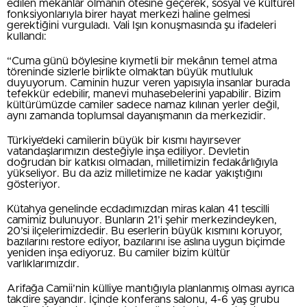
edilen mekânlar olmanın ötesine geçerek, sosyal ve kültürel
fonksiyonlarıyla birer hayat merkezi haline gelmesi
gerektiğini vurguladı. Vali Işın konuşmasında şu ifadeleri
kullandı:
“Cuma günü böylesine kıymetli bir mekânın temel atma
töreninde sizlerle birlikte olmaktan büyük mutluluk
duyuyorum. Caminin huzur veren yapısıyla insanlar burada
tefekkür edebilir, manevi muhasebelerini yapabilir. Bizim
kültürümüzde camiler sadece namaz kılınan yerler değil,
aynı zamanda toplumsal dayanışmanın da merkezidir.
Türkiye’deki camilerin büyük bir kısmı hayırsever
vatandaşlarımızın desteğiyle inşa ediliyor. Devletin
doğrudan bir katkısı olmadan, milletimizin fedakârlığıyla
yükseliyor. Bu da aziz milletimize ne kadar yakıştığını
gösteriyor.
Kütahya genelinde ecdadımızdan miras kalan 41 tescilli
camimiz bulunuyor. Bunların 21’i şehir merkezindeyken,
20’si ilçelerimizdedir. Bu eserlerin büyük kısmını koruyor,
bazılarını restore ediyor, bazılarını ise aslına uygun biçimde
yeniden inşa ediyoruz. Bu camiler bizim kültür
varlıklarımızdır.
Arifağa Camii’nin külliye mantığıyla planlanmış olması ayrıca
takdire şayandır. İçinde konferans salonu, 4-6 yaş grubu