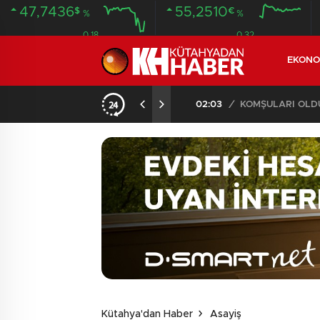
47,7436
55,2510
$
€
%
%
0.18
0.32
EKONO
İLDE 104 GÖZALTI
02:03
/
Kütahya'dan Haber
Asayiş