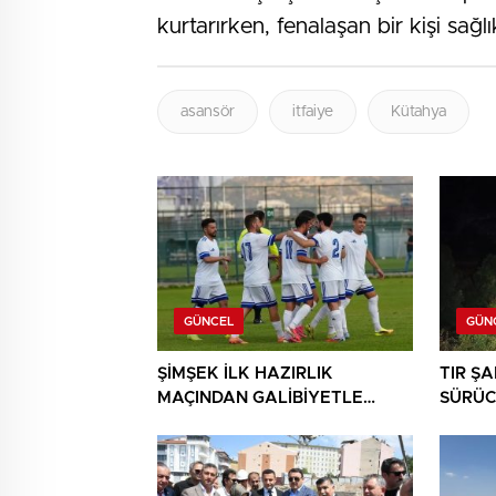
kurtarırken, fenalaşan bir kişi sağlı
asansör
itfaiye
Kütahya
GÜNCEL
GÜN
ŞİMŞEK İLK HAZIRLIK
TIR Ş
MAÇINDAN GALİBİYETLE
SÜRÜC
AYRILDI