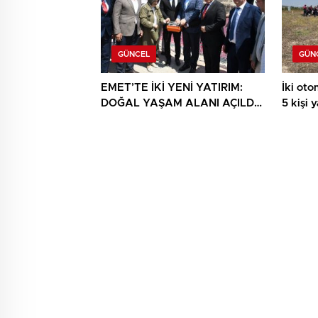
GÜNCEL
GÜN
EMET’TE İKİ YENİ YATIRIM:
İki otom
DOĞAL YAŞAM ALANI AÇILDI,
5 kişi 
HÜKÜMET KONAĞININ TEMELİ
ATILDI