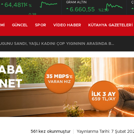
GRAM ALTIN
Ç
64,4811
£
%
6.660,55
%2,59
0.38
MI
GÜNCEL
SPOR
VIDEO HABER
KÜTAHYA GAZETELERI
KOMŞULARI ÖLDÜĞÜNÜ SANDI, YAŞLI KADINI ÇÖP YIĞINININ ARASINDA BULUNDU
561 kez okunmuştur
Yayınlanma Tarihi: 7 Şubat 20