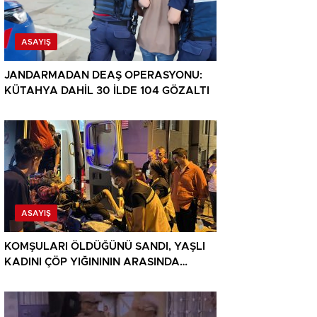
ASAYIŞ
JANDARMADAN DEAŞ OPERASYONU:
KÜTAHYA DAHİL 30 İLDE 104 GÖZALTI
ASAYIŞ
KOMŞULARI ÖLDÜĞÜNÜ SANDI, YAŞLI
KADINI ÇÖP YIĞINININ ARASINDA
BULUNDU