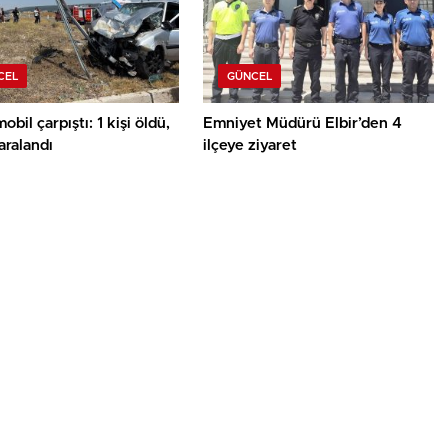
CEL
GÜNCEL
obil çarpıştı: 1 kişi öldü,
Emniyet Müdürü Elbir’den 4
yaralandı
ilçeye ziyaret