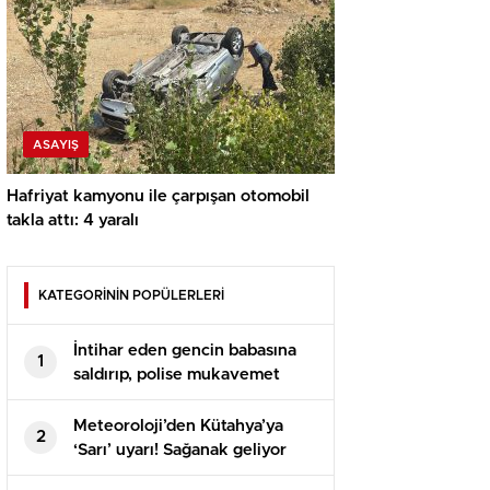
ASAYIŞ
Hafriyat kamyonu ile çarpışan otomobil
takla attı: 4 yaralı
KATEGORİNİN POPÜLERLERİ
İntihar eden gencin babasına
1
saldırıp, polise mukavemet
eden 6 şüpheli gözaltına alındı
Meteoroloji’den Kütahya’ya
2
‘Sarı’ uyarı! Sağanak geliyor