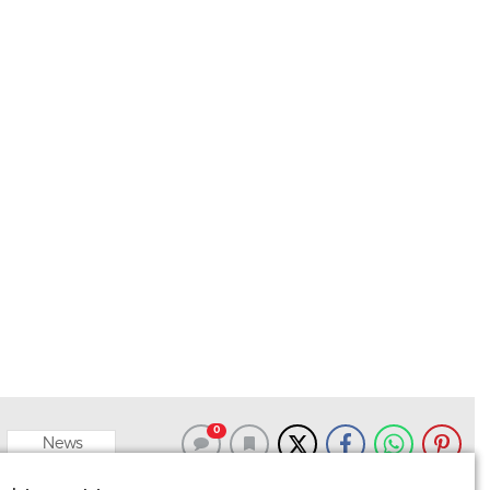
0
News