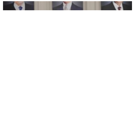
MHP Kütahya ilçe kongreleri 13 Ağustos’ta
başlıyor