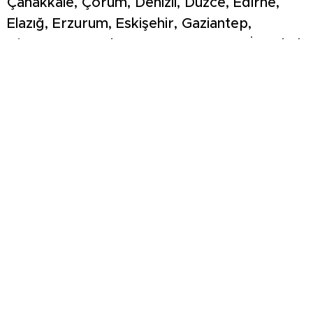
Çanakkale, Çorum, Denizli, Düzce, Edirne,
Elazığ, Erzurum, Eskişehir, Gaziantep,
Giresun, Gümüşhane, Hatay, Isparta, İstanbul,
İzmir, Kahramanmaraş, Kars, Kayseri,
Kırıkkale, Kocaeli, Konya, Kütahya, Malatya,
Manisa, Mardin, Mersin, Muğla, Muş,
Nevşehir, Niğde, Ordu, Osmaniye, Rize,
Sakarya, Samsun, Sivas, Şanlıurfa, Tekirdağ,
Tokat, Trabzon ve Zonguldak’ta düzenlenen
operasyonlarda yakalanan şüpheliler; terör
örgütünün ‘güncel yapılanması, finans
yapılanması, askeri mahrem yapılanması ve
mahrem yapılanması’ içerisinde faaliyet
yürütmek, örgütün kripto haberleşme
programı ByLock kullanıcısı olmak, ankesörlü