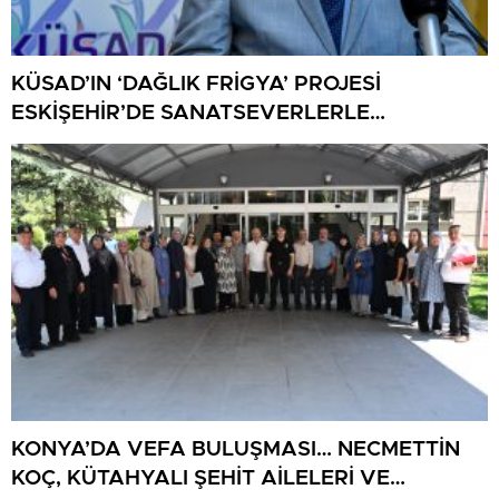
KÜSAD’IN ‘DAĞLIK FRİGYA’ PROJESİ
ESKİŞEHİR’DE SANATSEVERLERLE
BULUŞUYOR
KONYA’DA VEFA BULUŞMASI… NECMETTİN
KOÇ, KÜTAHYALI ŞEHİT AİLELERİ VE