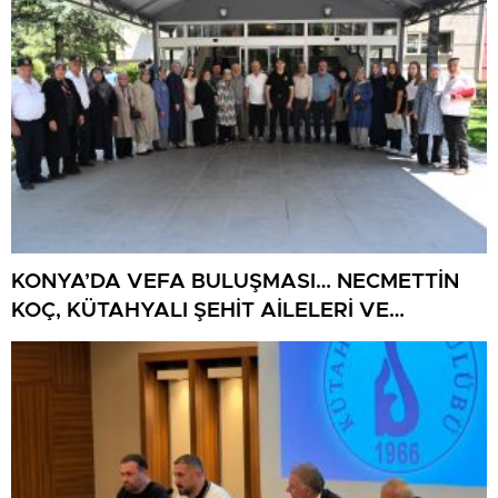
KONYA’DA VEFA BULUŞMASI… NECMETTİN
KOÇ, KÜTAHYALI ŞEHİT AİLELERİ VE
GAZİLERİ AĞIRLADI