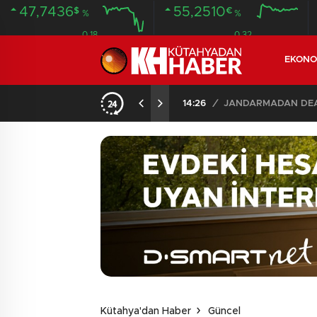
47,7436
55,2510
$
€
%
%
0.18
0.32
EKONO
14:26
/
JANDARMADAN DEAŞ
Kütahya'dan Haber
Güncel