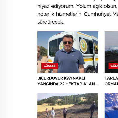
niyaz ediyorum. Yolum açık olsun,
noterlik hizmetlerini Cumhuriyet M
sürdürecek.
GÜNCEL
GÜN
BİÇERDÖVER KAYNAKLI
TARLA
YANGINDA 22 HEKTAR ALAN
ORMAN
YANDI