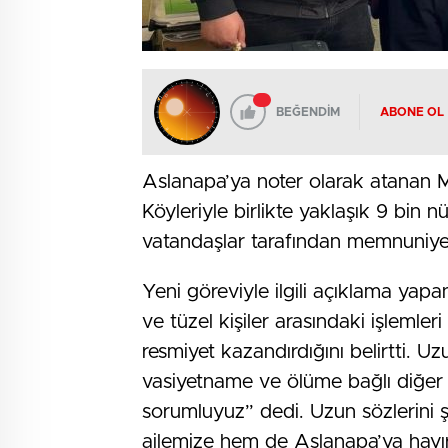
BEĞENDİM
ABONE OL
Aslanapa’ya noter olarak atanan M
Köyleriyle birlikte yaklaşık 9 bin n
vatandaşlar tarafından memnuniyet
Yeni göreviyle ilgili açıklama yap
ve tüzel kişiler arasındaki işlemle
resmiyet kazandırdığını belirtti. Uzu
vasiyetname ve ölüme bağlı diğer iş
sorumluyuz” dedi. Uzun sözlerini 
ailemize hem de Aslanapa’ya hayırl