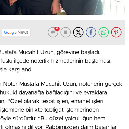
0
News
ustafa Mücahit Uzun, görevine başladı.
üfuslu ilçede noterlik hizmetlerinin başlaması,
le karşılandı
an Noter Mustafa Mücahit Uzun, noterlerin gerçek
ri hukuki dayanağa bağladığını ve evraklara
n, “Özel olarak tespit işleri, emanet işleri,
lemlerle birlikte tebligat işlemlerinden
şöyle sürdürdü: “Bu güzel yolculuğun hem
ı olmasını diliyor, Rabbimizden daim başarılar