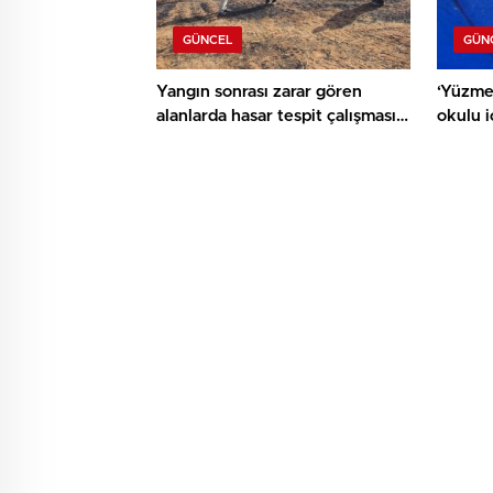
GÜNCEL
GÜN
Yangın sonrası zarar gören
‘Yüzme
alanlarda hasar tespit çalışması
okulu 
yapıldı
ediyor