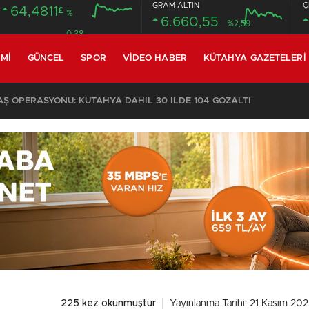
GRAM ALTIN
Ç
64,4811
£
%
6.660,55
%2,59
0.38
MI
GÜNCEL
SPOR
VIDEO HABER
KÜTAHYA GAZETELERI
 OPERASYONU: KÜTAHYA DAHİL 30 İLDE 104 GÖZALTI
225 kez okunmuştur
Yayınlanma Tarihi: 21 Kasım 202