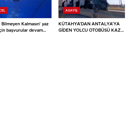
CEL
ASAYIŞ
 Bilmeyen Kalmasın’ yaz
KÜTAHYA’DAN ANTALYA’YA
için başvurular devam
GİDEN YOLCU OTOBÜSÜ KAZA
YAPTI: 1 ÖLÜ, 15 YARALI