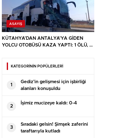
ASAYIŞ
KÜTAHYA’DAN ANTALYA’YA GİDEN
YOLCU OTOBÜSÜ KAZA YAPTI: 1 ÖLÜ, 15
YARALI
KATEGORİNİN POPÜLERLERİ
Gediz’in gelişmesi için işbirliği
1
alanları konuşuldu
İşimiz mucizeye kaldı: 0-4
2
Sıradaki gelsin! Şimşek zaferini
3
taraftarıyla kutladı