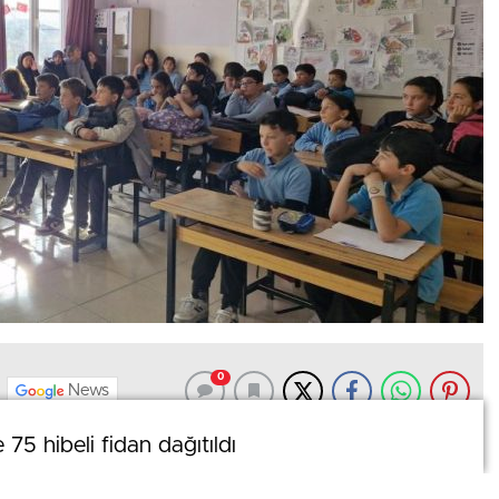
0
News
 75 hibeli fidan dağıtıldı
 75 hibeli fidan dağıtıldı
Mehmet Akif Ersoy Ortaokulu öğrencileriyle