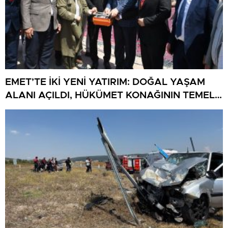
EMET’TE İKİ YENİ YATIRIM: DOĞAL YAŞAM
ALANI AÇILDI, HÜKÜMET KONAĞININ TEMELİ
ATILDI