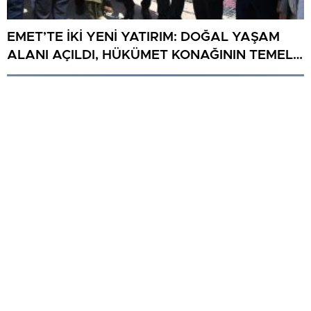
EMET’TE İKİ YENİ YATIRIM: DOĞAL YAŞAM
ALANI AÇILDI, HÜKÜMET KONAĞININ TEMELİ
ATILDI
İki otomobil çarpıştı: 1 kişi öldü, 5 kişi yaralandı