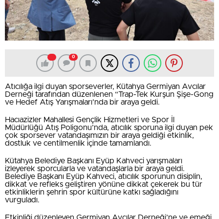
0
Atıcılığa ilgi duyan sporseverler, Kütahya Germiyan Avcılar
Derneği tarafından düzenlenen “Trap-Tek Kurşun Şişe-Gong
ve Hedef Atış Yarışmaları’nda bir araya geldi.
Hacıazizler Mahallesi Gençlik Hizmetleri ve Spor İl
Müdürlüğü Atış Poligonu’nda, atıcılık sporuna ilgi duyan pek
çok sporsever vatandaşımızın bir araya geldiği etkinlik,
dostluk ve centilmenlik içinde tamamlandı.
Kütahya Belediye Başkanı Eyüp Kahveci yarışmaları
izleyerek sporcularla ve vatandaşlarla bir araya geldi.
Belediye Başkanı Eyüp Kahveci, atıcılık sporunun disiplin,
dikkat ve refleks geliştiren yönüne dikkat çekerek bu tür
etkinliklerin şehrin spor kültürüne katkı sağladığını
vurguladı.
Etkinliği düzenleyen Germiyan Avcılar Derneği’ne ve emeği