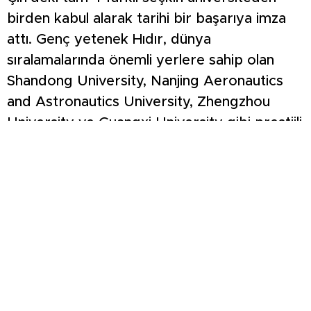
birden kabul alarak tarihi bir başarıya imza
attı. Genç yetenek Hıdır, dünya
sıralamalarında önemli yerlere sahip olan
Shandong University, Nanjing Aeronautics
and Astronautics University, Zhengzhou
University ve Guangxi University gibi prestijli
yükseköğretim kurumlarının kapılarını
aralamayı başardı. Tercih aşamasında olan
başarılı öğrenci, önümüzdeki dönemde
eğitim hayatını sürdürmek üzere bu 4 dünya
üniversitesinden birini seçerek Çin’e gidecek.
Yaşanılan bu küresel başarı üzerine Gediz
Fen Lisesi okul yönetiminden de gurur dolu
bir açıklama yapıldı. Mehmet Kaan Hıdır’ın
uluslararası alanda elde ettiği bu muazzam