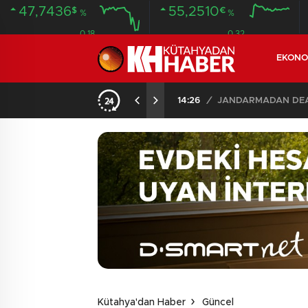
47,7436
55,2510
$
€
%
%
0.18
0.32
EKONO
14:26
/
JANDARMADAN DEAŞ
Kütahya'dan Haber
Güncel