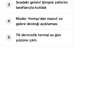
Sıradaki gelsin! Şimşek zaferini
3
taraftarıyla kutladı
Müdür Yeniay’dan mazot ve
4
gübre desteği açıklaması
76 derecelik termal su gün
5
yüzüne çıktı