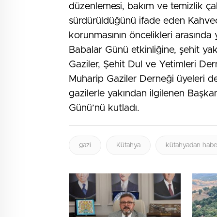
düzenlemesi, bakım ve temizlik çalı
sürdürüldüğünü ifade eden Kahveci,
korunmasının öncelikleri arasında y
Babalar Günü etkinliğine, şehit yak
Gaziler, Şehit Dul ve Yetimleri Dern
Muharip Gaziler Derneği üyeleri de
gazilerle yakından ilgilenen Başka
Günü’nü kutladı.
gazi
Kütahya
kütahyadan habe