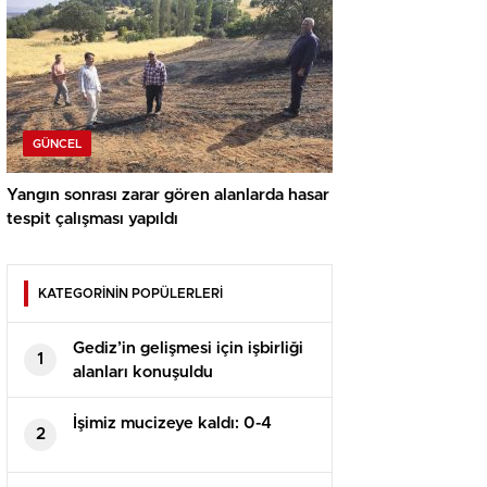
GÜNCEL
Yangın sonrası zarar gören alanlarda hasar
tespit çalışması yapıldı
KATEGORİNİN POPÜLERLERİ
Gediz’in gelişmesi için işbirliği
1
alanları konuşuldu
İşimiz mucizeye kaldı: 0-4
2