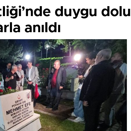
tliği’nde duygu dol
rla anıldı