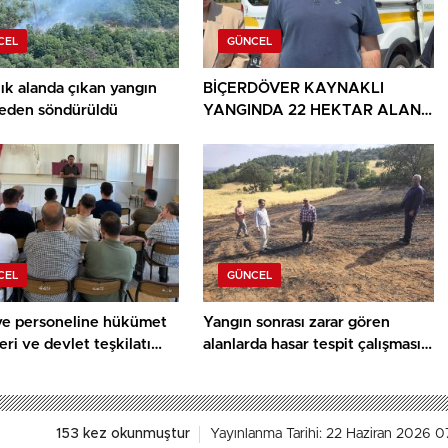
CEL
GÜNCEL
ık alanda çıkan yangın
BİÇERDÖVER KAYNAKLI
den söndürüldü
YANGINDA 22 HEKTAR ALAN
YANDI
CEL
GÜNCEL
ye personeline hükümet
Yangın sonrası zarar gören
eri ve devlet teşkilatı
alanlarda hasar tespit çalışması
ı
yapıldı
153 kez okunmuştur
Yayınlanma Tarihi: 22 Haziran 2026 0