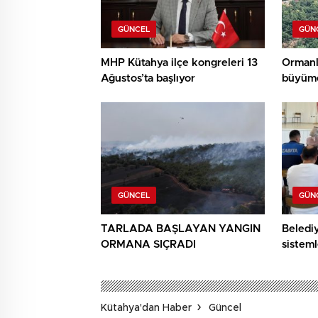
GÜNCEL
GÜN
MHP Kütahya ilçe kongreleri 13
Ormanl
Ağustos’ta başlıyor
büyüme
GÜNCEL
GÜN
TARLADA BAŞLAYAN YANGIN
Beledi
ORMANA SIÇRADI
sisteml
anlatıld
Kütahya'dan Haber
Güncel