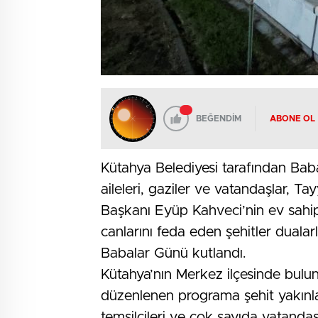
BEĞENDİM
ABONE OL
Kütahya Belediyesi tarafından Baba
aileleri, gaziler ve vatandaşlar, T
Başkanı Eyüp Kahveci’nin ev sahip
canlarını feda eden şehitler dualarl
Babalar Günü kutlandı.
Kütahya’nın Merkez ilçesinde bulu
düzenlenen programa şehit yakınları,
temsilcileri ve çok sayıda vatandaş