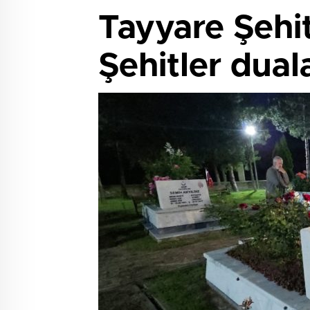
Tayyare Şehi
Şehitler duala