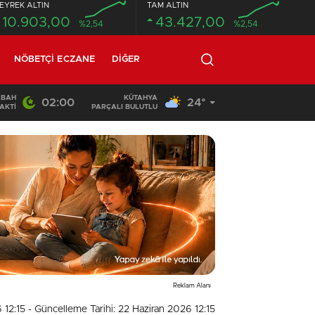
EYREK ALTIN
TAM ALTIN
10.903,00
43.427,00
%2,54
%2,54
NÖBETÇI ECZANE
DIĞER
ABAH
KÜTAHYA
02:00
24°
02:03
/
AKTI
PARÇALI BULUTLU
Reklam Alanı
 12:15
- Güncelleme Tarihi: 22 Haziran 2026 12:15