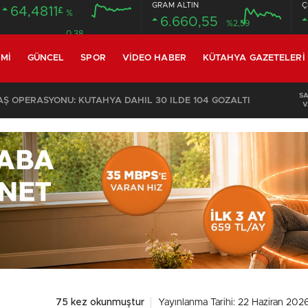
GRAM ALTIN
Ç
64,4811
£
%
6.660,55
%2,59
0.38
MI
GÜNCEL
SPOR
VIDEO HABER
KÜTAHYA GAZETELERI
S
 OPERASYONU: KÜTAHYA DAHİL 30 İLDE 104 GÖZALTI
V
75 kez okunmuştur
Yayınlanma Tarihi: 22 Haziran 2026