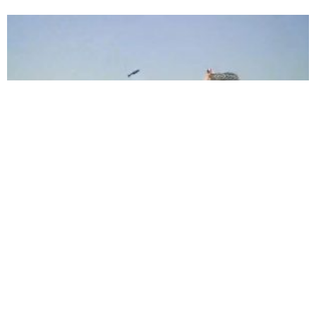
3 ARACIN KARIŞTIĞI KAZADA 4 KİŞİ
YARALANDI: O ANLAR ARAÇ KAMERASINA
YANSIDI