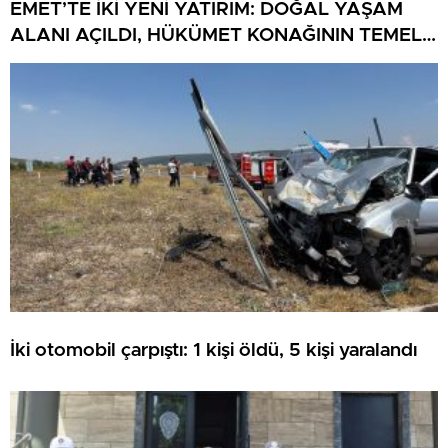
EMET’TE İKİ YENİ YATIRIM: DOĞAL YAŞAM
ALANI AÇILDI, HÜKÜMET KONAĞININ TEMELİ
ATILDI
İki otomobil çarpıştı: 1 kişi öldü, 5 kişi yaralandı