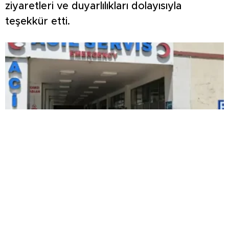
ziyaretleri ve duyarlılıkları dolayısıyla
teşekkür etti.
Kardeşlerin kavgası kanlı bitti: Yengesini
öldürdü, abisini ağır yaraladı