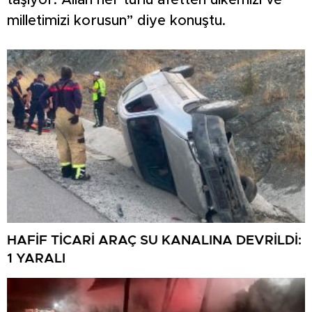
taşıyor. Allah her türlü afetten ülkemizi ve
milletimizi korusun” diye konuştu.
HAFİF TİCARİ ARAÇ SU KANALINA DEVRİLDİ:
1 YARALI