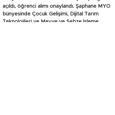
açıldı, öğrenci alımı onaylandı. Şaphane MYO
bünyesinde Çocuk Gelişimi, Dijital Tarım
Teknolojileri ve Meyve ve Sebze İşleme
Teknolojisi programlarına öğrenci alımı kabul
edildi. Emet MYO bünyesinde Metalurji
programı açıldı, öğrenci alımı onaylandı.
Kütahya Teknik Bilimler MYO bünyesinde
Ön-Yüz Yazılım Geliştirme programına
öğrenci alımı kabul edildi. Tavşanlı MYO
bünyesinde İmalat Yürütme Sistemleri
Operatörlüğü programına öğrenci alımı
kabul edildi. Kütahya Uygulamalı Bilimler
Fakültesi bünyesinde Elektronik Ticaret ve
Yönetimi bölümüne öğrenci alımı kabul edildi,
ayrıca Lojistik Yönetimi bölümü açıldı. Simav