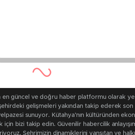
en güncel ve doğru haber platformu olarak yerel
, şehirdeki gelişmeleri yakından takip ederek son
k yelpazesi sunuyor. Kütahya’nın kültüründen ek
in bizi takip edin. Güvenilir habercilik anlayışım
riyoruz. Şehrimizin dinamiklerini yansıtan ve halk