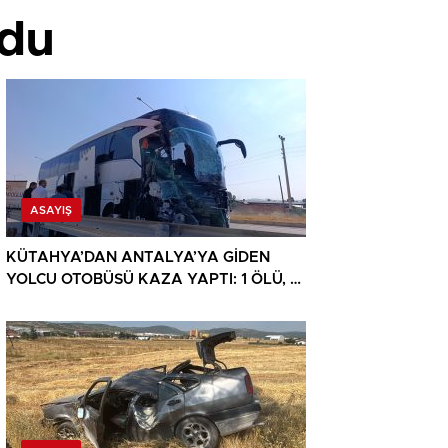
ldu
ASAYIŞ
KÜTAHYA’DAN ANTALYA’YA GİDEN
YOLCU OTOBÜSÜ KAZA YAPTI: 1 ÖLÜ, 15
YARALI