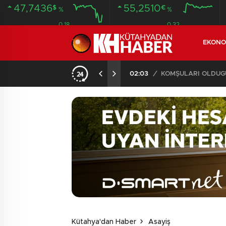
47,7436
55,2510
$
€
%
%
0.18
0.32
EKONO
İLDE 104 GÖZALTI
02:03
/
Kütahya'dan Haber
Asayiş