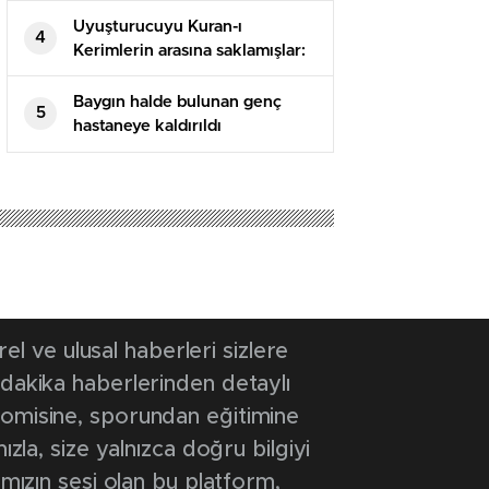
Uyuşturucuyu Kuran-ı
4
Kerimlerin arasına saklamışlar:
5 tutuklama
Baygın halde bulunan genç
5
hastaneye kaldırıldı
 ve ulusal haberleri sizlere
 dakika haberlerinden detaylı
onomisine, sporundan eğitimine
ızla, size yalnızca doğru bilgiyi
ımızın sesi olan bu platform,