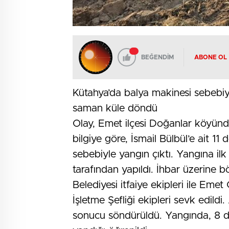
BEĞENDİM
ABONE OL
Kütahya’da balya makinesi sebebi
saman küle döndü
Olay, Emet ilçesi Doğanlar köyünd
bilgiye göre, İsmail Bülbül’e ait 1
sebebiyle yangın çıktı. Yangına il
tarafından yapıldı. İhbar üzerine 
Belediyesi itfaiye ekipleri ile E
İşletme Şefliği ekipleri sevk edildi.
sonucu söndürüldü. Yangında, 8 d