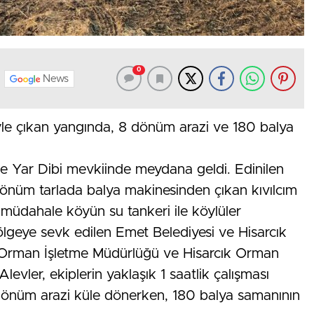
0
News
yle çıkan yangında, 8 dönüm arazi ve 180 balya
e Yar Dibi mevkiinde meydana geldi. Edinilen
1 dönüm tarlada balya makinesinden çıkan kıvılcım
k müdahale köyün su tankeri ile köylüler
bölgeye sevk edilen Emet Belediyesi ve Hisarcık
met Orman İşletme Müdürlüğü ve Hisarcık Orman
 Alevler, ekiplerin yaklaşık 1 saatlik çalışması
önüm arazi küle dönerken, 180 balya samanının