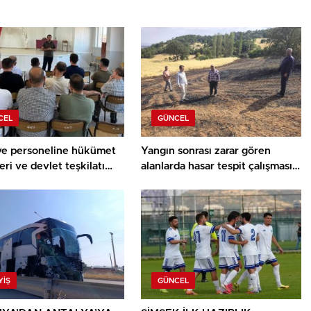
CEL
GÜNCEL
ye personeline hükümet
Yangın sonrası zarar gören
eri ve devlet teşkilatı
alanlarda hasar tespit çalışması
ı
yapıldı
YIŞ
GÜNCEL