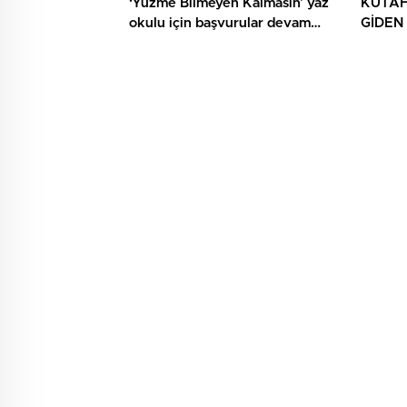
‘Yüzme Bilmeyen Kalmasın’ yaz
KÜTAH
okulu için başvurular devam
GİDEN
ediyor
YAPTI: