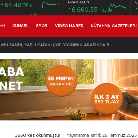
GRAM ALTIN
Ç
64,4811
£
%
6.660,55
%2,59
0.38
MI
GÜNCEL
SPOR
VIDEO HABER
KÜTAHYA GAZETELERI
KOMŞULARI ÖLDÜĞÜNÜ SANDI, YAŞLI KADINI ÇÖP YIĞINININ ARASINDA BULUNDU
3660 kez okunmuştur
Yayınlanma Tarihi: 25 Temmuz 2025 