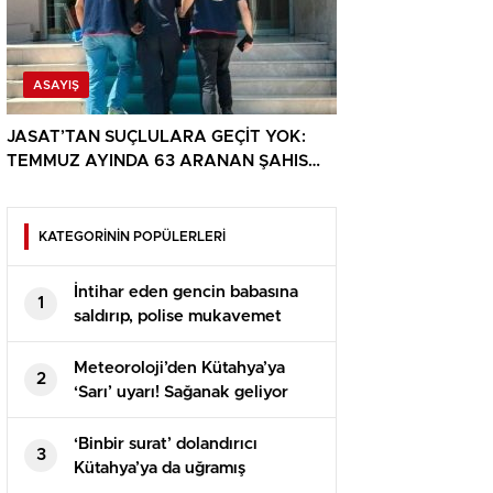
ASAYIŞ
JASAT’TAN SUÇLULARA GEÇİT YOK:
TEMMUZ AYINDA 63 ARANAN ŞAHIS
YAKALANDI
KATEGORİNİN POPÜLERLERİ
İntihar eden gencin babasına
1
saldırıp, polise mukavemet
eden 6 şüpheli gözaltına alındı
Meteoroloji’den Kütahya’ya
2
‘Sarı’ uyarı! Sağanak geliyor
‘Binbir surat’ dolandırıcı
3
Kütahya’ya da uğramış