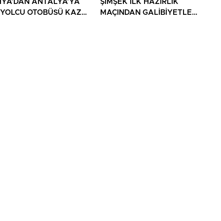
YA’DAN ANTALYA’YA
ŞİMŞEK İLK HAZIRLIK
 YOLCU OTOBÜSÜ KAZA
MAÇINDAN GALİBİYETLE
 1 ÖLÜ, 15 YARALI
AYRILDI