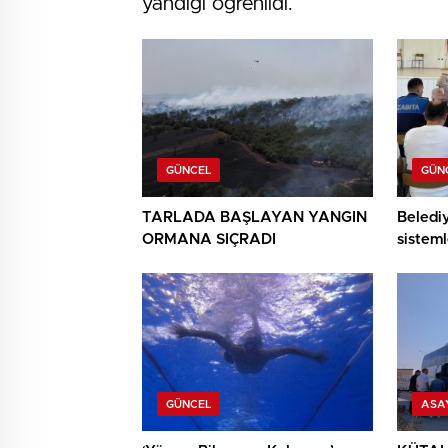
yandığı öğrenildi.
GÜNCEL
GÜN
TARLADA BAŞLAYAN YANGIN
Beledi
ORMANA SIÇRADI
sisteml
anlatıld
GÜNCEL
ASA