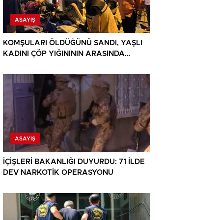
ASAYIŞ
KOMŞULARI ÖLDÜĞÜNÜ SANDI, YAŞLI
KADINI ÇÖP YIĞINININ ARASINDA
BULUNDU
ASAYIŞ
İÇİŞLERİ BAKANLIĞI DUYURDU: 71 İLDE
DEV NARKOTİK OPERASYONU