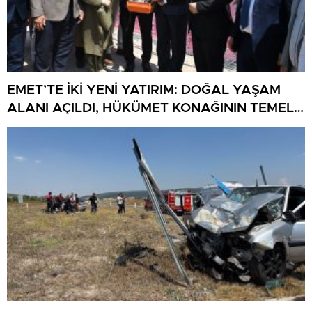
EMET’TE İKİ YENİ YATIRIM: DOĞAL YAŞAM
ALANI AÇILDI, HÜKÜMET KONAĞININ TEMELİ
ATILDI