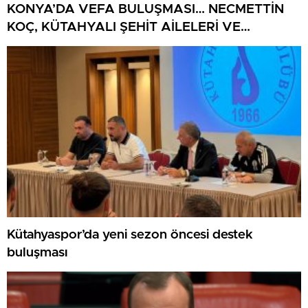
KONYA’DA VEFA BULUŞMASI… NECMETTİN
KOÇ, KÜTAHYALI ŞEHİT AİLELERİ VE
GAZİLERİ AĞIRLADI
Kütahyaspor’da yeni sezon öncesi destek
buluşması