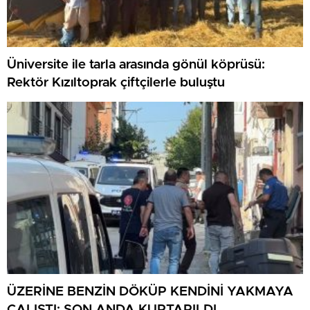
Üniversite ile tarla arasında gönül köprüsü:
Rektör Kızıltoprak çiftçilerle buluştu
ÜZERİNE BENZİN DÖKÜP KENDİNİ YAKMAYA
ÇALIŞTI: SON ANDA KURTARILDI