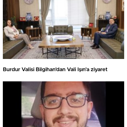
Burdur Valisi Bilgihan’dan Vali Işın’a ziyaret