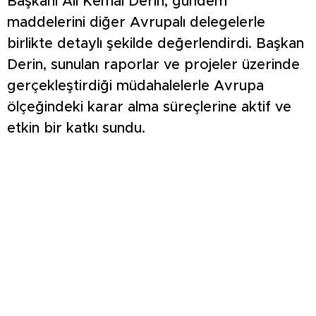
Başkanı Ali Kemal Derin, gündem
maddelerini diğer Avrupalı delegelerle
birlikte detaylı şekilde değerlendirdi. Başkan
Derin, sunulan raporlar ve projeler üzerinde
gerçekleştirdiği müdahalelerle Avrupa
ölçeğindeki karar alma süreçlerine aktif ve
etkin bir katkı sundu.
ULUSLARARASI İŞ BİRLİĞİNE BÜYÜK KATKI
Uluslararası platformda gerçekleştirilen bu
üst düzey temaslar, yerel yönetim
vizyonunun dünya standartlarına ulaştırılması
açısından büyük bir değer taşıyor. Toplantı
sonrası yapılan değerlendirmelerde, bu tür
organizasyonların uluslararası iş birliği