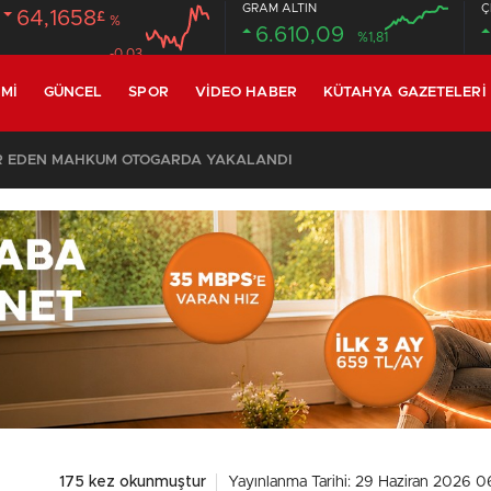
GRAM ALTIN
Ç
64,1658
£
%
6.610,09
%1,81
-0.03
MI
GÜNCEL
SPOR
VIDEO HABER
KÜTAHYA GAZETELERI
SON DAKİKA – AYDEMİR ‘BİRAZ BEKLEYİN’ DEMİŞTİ… BELEDİYE BAŞKANI AK PARTİ’YE GEÇİYOR
175 kez okunmuştur
Yayınlanma Tarihi: 29 Haziran 2026 0