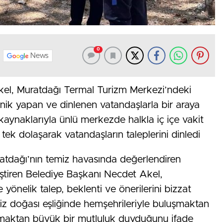
0
News
el, Muratdağı Termal Turizm Merkezi’ndeki
iknik yapan ve dinlenen vatandaşlarla bir araya
 kaynaklarıyla ünlü merkezde halkla iç içe vakit
tek dolaşarak vatandaşların taleplerini dinledi
ratdağı’nın temiz havasında değerlendiren
eştiren Belediye Başkanı Necdet Akel,
 yönelik talep, beklenti ve önerilerini bizzat
şsiz doğası eşliğinde hemşehrileriyle buluşmaktan
lmaktan büyük bir mutluluk duyduğunu ifade