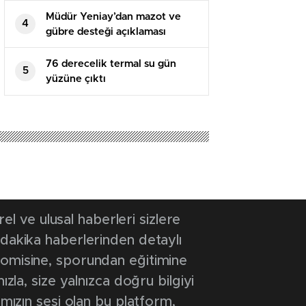
Müdür Yeniay’dan mazot ve
4
gübre desteği açıklaması
76 derecelik termal su gün
5
yüzüne çıktı
 ve ulusal haberleri sizlere
 dakika haberlerinden detaylı
onomisine, sporundan eğitimine
ızla, size yalnızca doğru bilgiyi
ımızın sesi olan bu platform,