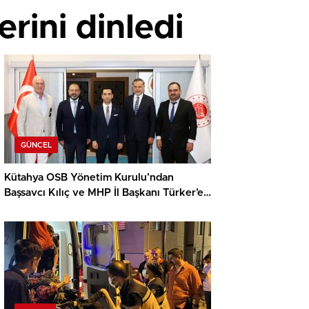
rini dinledi
GÜNCEL
Kütahya OSB Yönetim Kurulu’ndan
Başsavcı Kılıç ve MHP İl Başkanı Türker’e
ziyaret