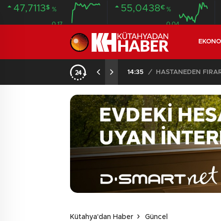
47,7113
55,0438
$
€
%
%
0.17
0.04
EKONO
ANDI
20:58
/
Kütahya'dan Haber
Güncel