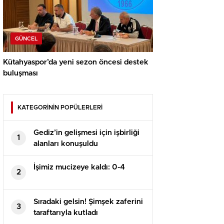
GÜNCEL
Kütahyaspor’da yeni sezon öncesi destek
buluşması
KATEGORİNİN POPÜLERLERİ
Gediz’in gelişmesi için işbirliği
1
alanları konuşuldu
İşimiz mucizeye kaldı: 0-4
2
Sıradaki gelsin! Şimşek zaferini
3
taraftarıyla kutladı