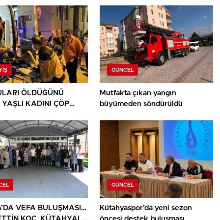
YIŞ
GÜNCEL
LARI ÖLDÜĞÜNÜ
Mutfakta çıkan yangın
 YAŞLI KADINI ÇÖP
büyümeden söndürüldü
ININ ARASINDA
NDU
CEL
GÜNCEL
’DA VEFA BULUŞMASI…
Kütahyaspor’da yeni sezon
TTİN KOÇ, KÜTAHYALI
öncesi destek buluşması