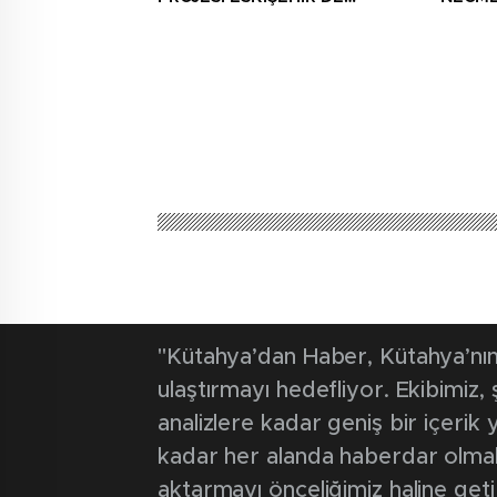
SANATSEVERLERLE
ŞEHİT 
BULUŞUYOR
AĞIRL
"Kütahya’dan Haber, Kütahya’nın 
ulaştırmayı hedefliyor. Ekibimiz
analizlere kadar geniş bir içeri
kadar her alanda haberdar olmak iç
aktarmayı önceliğimiz haline geti