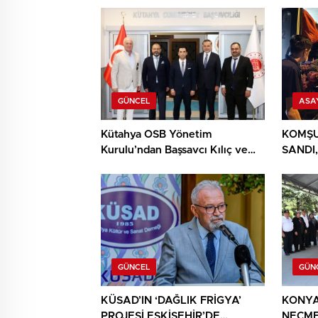
GÜNCEL
ASA
Kütahya OSB Yönetim
KOMŞU
Kurulu’ndan Başsavcı Kılıç ve
SANDI,
MHP İl Başkanı Türker’e ziyaret
YIĞIN
BULU
GÜNCEL
GÜN
KÜSAD’IN ‘DAĞLIK FRİGYA’
KONYA
PROJESİ ESKİŞEHİR’DE
NECME