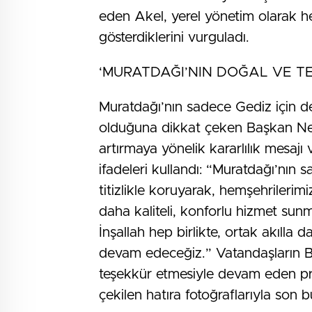
eden Akel, yerel yönetim olarak h
gösterdiklerini vurguladı.
‘MURATDAĞI’NIN DOĞAL VE T
Muratdağı’nın sadece Gediz için değ
olduğuna dikkat çeken Başkan Nec
artırmaya yönelik kararlılık mesajı 
ifadeleri kullandı: “Muratdağı’nın 
titizlikle koruyarak, hemşehrilerim
daha kaliteli, konforlu hizmet sunma
İnşallah hep birlikte, ortak akılla
devam edeceğiz.” Vatandaşların Baş
teşekkür etmesiyle devam eden pro
çekilen hatıra fotoğraflarıyla son b