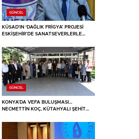
GÜNCEL
KÜSAD’IN ‘DAĞLIK FRİGYA’ PROJESİ
ESKİŞEHİR’DE SANATSEVERLERLE
BULUŞUYOR
GÜNCEL
KONYA’DA VEFA BULUŞMASI…
NECMETTİN KOÇ, KÜTAHYALI ŞEHİT
AİLELERİ VE GAZİLERİ AĞIRLADI