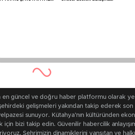
AİLELERİ VE GAZİLERİ
ADI
en güncel ve doğru haber platformu olarak yerel
, şehirdeki gelişmeleri yakından takip ederek son
k yelpazesi sunuyor. Kütahya’nın kültüründen ek
in bizi takip edin. Güvenilir habercilik anlayışım
riyoruz. Şehrimizin dinamiklerini yansıtan ve halk