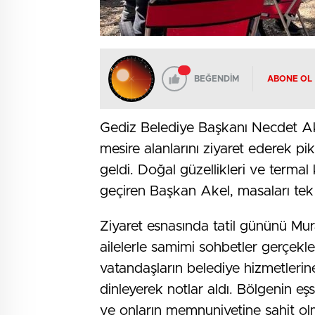
BEĞENDİM
ABONE OL
Gediz Belediye Başkanı Necdet Ak
mesire alanlarını ziyaret ederek p
geldi. Doğal güzellikleri ve termal
geçiren Başkan Akel, masaları tek 
Ziyaret esnasında tatil gününü Mu
ailelerle samimi sohbetler gerçekl
vatandaşların belediye hizmetlerine
dinleyerek notlar aldı. Bölgenin e
ve onların memnuniyetine şahit o