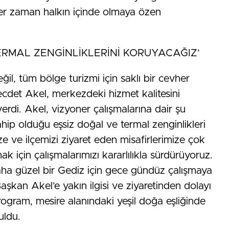
er zaman halkın içinde olmaya özen
ERMAL ZENGİNLİKLERİNİ KORUYACAĞIZ’
il, tüm bölge turizmi için saklı bir cevher
det Akel, merkezdeki hizmet kalitesini
verdi. Akel, vizyoner çalışmalarına dair şu
sahip olduğu eşsiz doğal ve termal zenginlikleri
ize ve ilçemizi ziyaret eden misafirlerimize çok
k için çalışmalarımızı kararlılıkla sürdürüyoruz.
 daha güzel bir Gediz için gece gündüz çalışmaya
kan Akel’e yakın ilgisi ve ziyaretinden dolayı
gram, mesire alanındaki yeşil doğa eşliğinde
uldu.