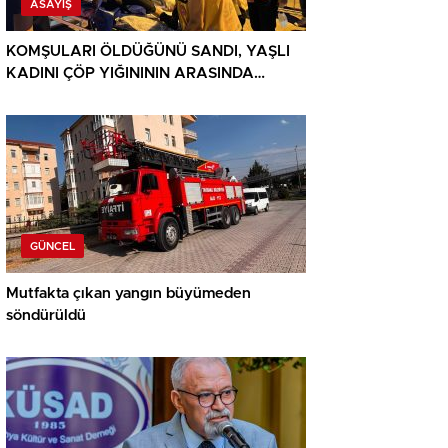
ASAYIŞ
KOMŞULARI ÖLDÜĞÜNÜ SANDI, YAŞLI
KADINI ÇÖP YIĞINININ ARASINDA
BULUNDU
GÜNCEL
Mutfakta çıkan yangın büyümeden
söndürüldü