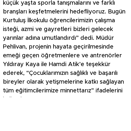
küçük yaşta sporla tanışmalarını ve farklı
branşları keşfetmelerini hedefliyoruz. Bugün
Kurtuluş İlkokulu öğrencilerimizin çalışma
isteği, azmi ve gayretleri bizleri gelecek
yarınlar adına umutlandırdı” dedi. Müdür
Pehlivan, projenin hayata geçirilmesinde
emeği geçen öğretmenlere ve antrenörler
Yıldıray Kaya ile Hamdi Atik’e teşekkür
ederek, “Çocuklarımızın sağlıklı ve başarılı
bireyler olarak yetişmelerine katkı sağlayan
tüm eğitimcilerimize minnettarız” ifadelerini
kullandı.
Etkinlik boyunca öğrencilerin neşeli ve istekli
oldukları gözlendi. Farklı spor branşlarını
deneyimleyen minikler, spor salonundan