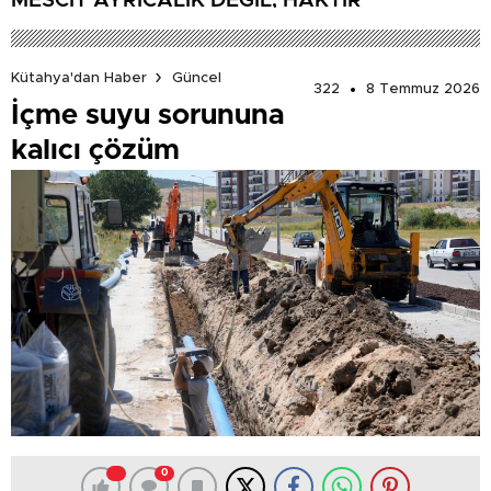
MESCİT AYRICALIK DEĞİL, HAKTIR’
Kütahya'dan Haber
Güncel
322
8 Temmuz 2026
İçme suyu sorununa
kalıcı çözüm
0