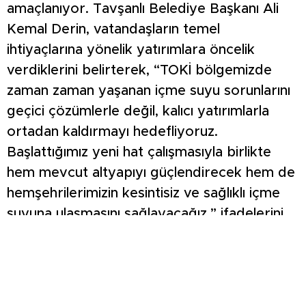
amaçlanıyor. Tavşanlı Belediye Başkanı Ali
Kemal Derin, vatandaşların temel
ihtiyaçlarına yönelik yatırımlara öncelik
verdiklerini belirterek, “TOKİ bölgemizde
zaman zaman yaşanan içme suyu sorunlarını
geçici çözümlerle değil, kalıcı yatırımlarla
ortadan kaldırmayı hedefliyoruz.
Başlattığımız yeni hat çalışmasıyla birlikte
hem mevcut altyapıyı güçlendirecek hem de
hemşehrilerimizin kesintisiz ve sağlıklı içme
suyuna ulaşmasını sağlayacağız.” ifadelerini
kullandı. Sahada çalışmalarını sürdüren
ekipler, hattın en kısa sürede tamamlanarak
hizmete alınması için çalışmalarına devam
ediyor.