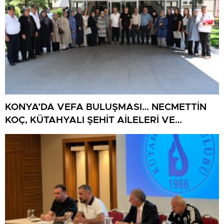
KONYA’DA VEFA BULUŞMASI… NECMETTİN
KOÇ, KÜTAHYALI ŞEHİT AİLELERİ VE
GAZİLERİ AĞIRLADI