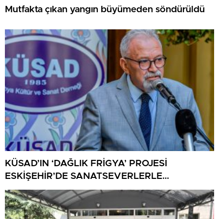
Mutfakta çıkan yangın büyümeden söndürüldü
KÜSAD’IN ‘DAĞLIK FRİGYA’ PROJESİ
ESKİŞEHİR’DE SANATSEVERLERLE
BULUŞUYOR