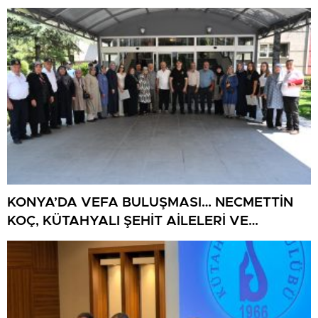
BULUŞUYOR
KONYA’DA VEFA BULUŞMASI… NECMETTİN
KOÇ, KÜTAHYALI ŞEHİT AİLELERİ VE
GAZİLERİ AĞIRLADI