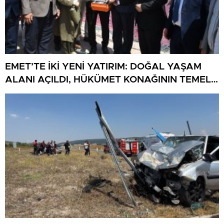
EMET’TE İKİ YENİ YATIRIM: DOĞAL YAŞAM
ALANI AÇILDI, HÜKÜMET KONAĞININ TEMELİ
ATILDI