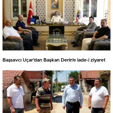
Başsavcı Uçar’dan Başkan Derin’e iade-i ziyaret