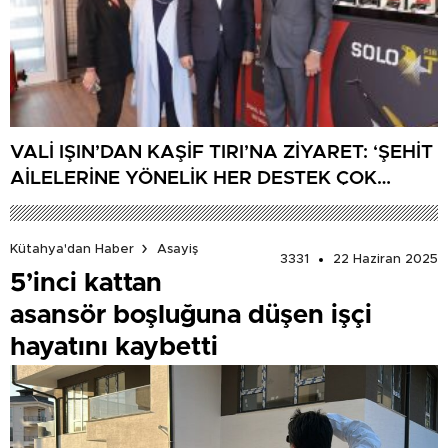
VALİ IŞIN’DAN KAŞİF TIRI’NA ZİYARET: ‘ŞEHİT
AİLELERİNE YÖNELİK HER DESTEK ÇOK
DEĞERLİ’
Kütahya'dan Haber
Asayiş
3331
22 Haziran 2025
5’inci kattan
asansör boşluğuna düşen işçi
hayatını kaybetti