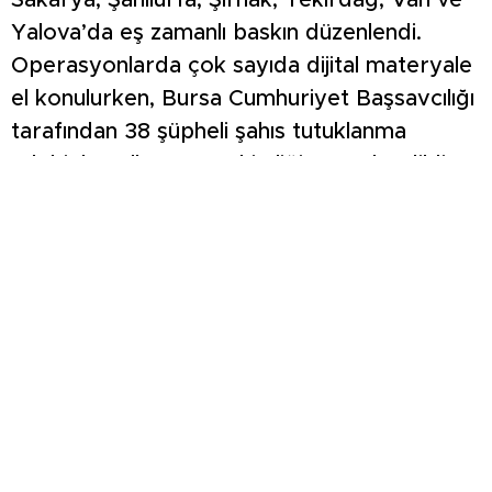
Sakarya, Şanlıurfa, Şırnak, Tekirdağ, Van ve
Yalova’da eş zamanlı baskın düzenlendi.
Operasyonlarda çok sayıda dijital materyale
el konulurken, Bursa Cumhuriyet Başsavcılığı
tarafından 38 şüpheli şahıs tutuklanma
talebiyle Sulh Ceza Hakimliğine sevk edildi.
Şüphelilerden 18’i tutuklanırken, 20’si
hakkında adli kontrol kararı verildi.
Cezaevinde bulunan diğer şüphelilerle ilgili
işlemler sürüyor.
Ayrıca, ‘Suçtan Elde Edilen Malvarlığı
Değerlerini Aklama’ suçundan şüpheli şahıs
ve şirketlerin çok sayıda banka hesaplarına
ve şüpheli 2 şahsa ait 2 adet araca el
konuldu.