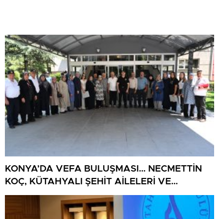
KONYA’DA VEFA BULUŞMASI… NECMETTİN
KOÇ, KÜTAHYALI ŞEHİT AİLELERİ VE
GAZİLERİ AĞIRLADI