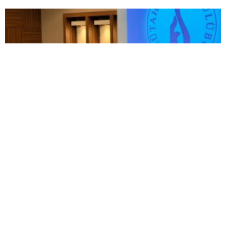
GAZİLERİ AĞIRLADI
Kütahyaspor’da yeni sezon öncesi destek
buluşması