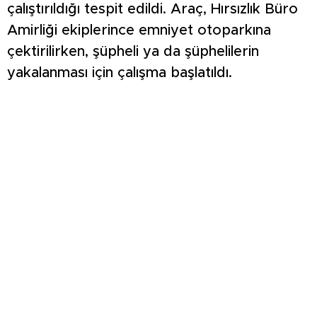
çalıştırıldığı tespit edildi. Araç, Hırsızlık Büro
Amirliği ekiplerince emniyet otoparkına
çektirilirken, şüpheli ya da şüphelilerin
yakalanması için çalışma başlatıldı.
3 ARACIN KARIŞTIĞI KAZADA 4 KİŞİ
YARALANDI: O ANLAR ARAÇ KAMERASINA