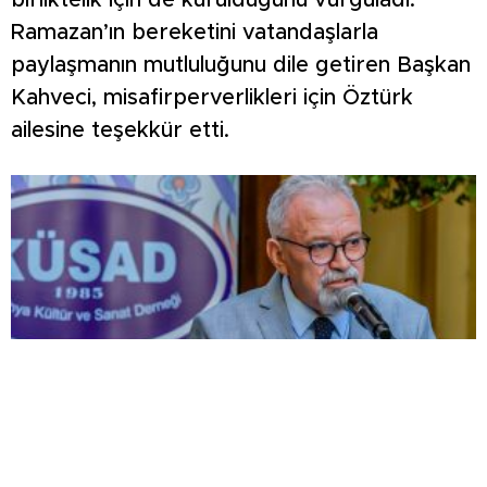
birliktelik için de kurulduğunu vurguladı.
Ramazan’ın bereketini vatandaşlarla
paylaşmanın mutluluğunu dile getiren Başkan
Kahveci, misafirperverlikleri için Öztürk
ailesine teşekkür etti.
KÜSAD’ın ‘Dağlık Frigya’ projesi Eskişehir’de