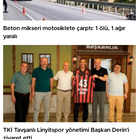
Beton mikseri motosiklete çarptı: 1 ölü, 1 ağır
yaralı
TKİ Tavşanlı Linyitspor yönetimi Başkan Derin’i
ziyaret etti