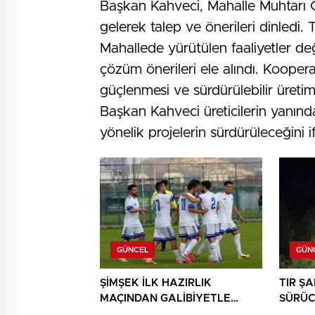
Başkan Kahveci, Mahalle Muhtarı C
gelerek talep ve önerileri dinledi. 
Mahallede yürütülen faaliyetler değe
çözüm önerileri ele alındı. Koopera
güçlenmesi ve sürdürülebilir üreti
Başkan Kahveci üreticilerin yanın
yönelik projelerin sürdürüleceğini if
GÜNCEL
GÜN
ŞİMŞEK İLK HAZIRLIK
TIR Ş
MAÇINDAN GALİBİYETLE
SÜRÜC
AYRILDI