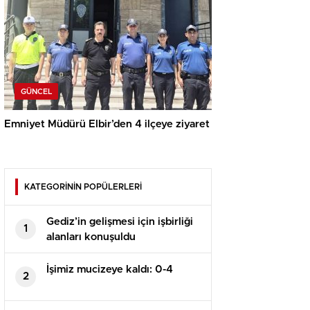
GÜNCEL
Emniyet Müdürü Elbir’den 4 ilçeye ziyaret
KATEGORİNİN POPÜLERLERİ
Gediz’in gelişmesi için işbirliği
1
alanları konuşuldu
İşimiz mucizeye kaldı: 0-4
2