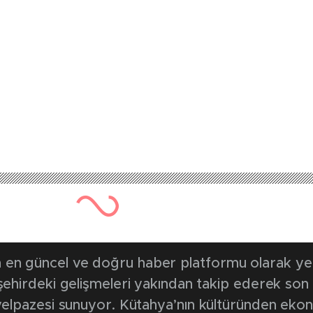
782 kez okunmuştur
Yayınlanma Tarihi: 13 Mart 20
dan abonelere özel 