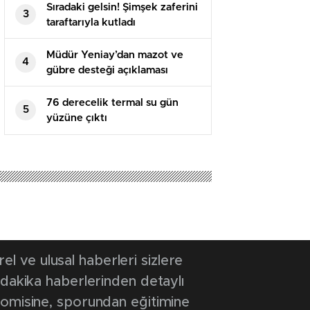
Sıradaki gelsin! Şimşek zaferini
3
taraftarıyla kutladı
Müdür Yeniay’dan mazot ve
4
gübre desteği açıklaması
76 derecelik termal su gün
5
yüzüne çıktı
25 06:14
- Güncelleme Tarihi: 13 Mart 2025 06:14
avantajlar