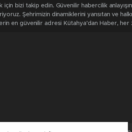
0
News