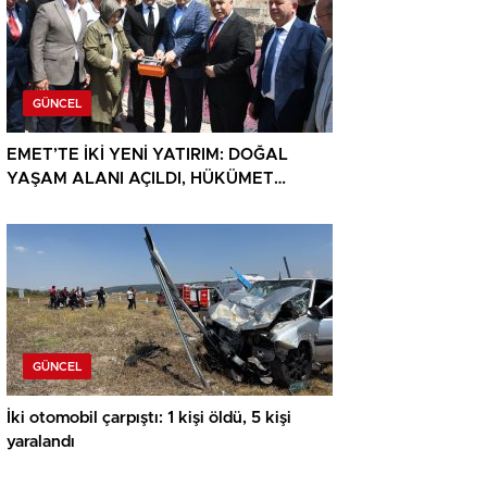
GÜNCEL
EMET’TE İKİ YENİ YATIRIM: DOĞAL
YAŞAM ALANI AÇILDI, HÜKÜMET
KONAĞININ TEMELİ ATILDI
GÜNCEL
İki otomobil çarpıştı: 1 kişi öldü, 5 kişi
yaralandı