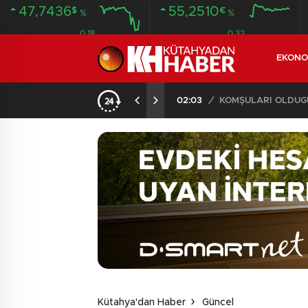
47,7436
55,2510
$
€
%
%
0.18
0.32
EKONO
İLDE 104 GÖZALTI
02:03
/
Kütahya'dan Haber
Güncel