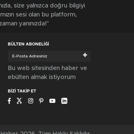
GÜNCEL
ŞİMŞEK İLK HAZIRLIK MAÇINDAN
GALİBİYETLE AYRILDI
GÜNCEL
TIR ŞARAMPOLE DEVRİLDİ: SÜRÜCÜ
YARALANDI