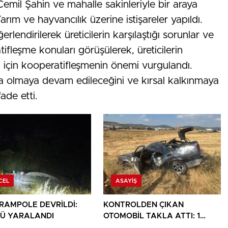
emil Şahin ve mahalle sakinleriyle bir araya
Tarım ve hayvancılık üzerine istişareler yapıldı.
rlendirilerek üreticilerin karşılaştığı sorunlar ve
tifleşme konuları görüşülerek, üreticilerin
m için kooperatifleşmenin önemi vurgulandı.
da olmaya devam edileceğini ve kırsal kalkınmaya
ade etti.
CEL
ASAYIŞ
ARAMPOLE DEVRİLDİ:
KONTROLDEN ÇIKAN
Ü YARALANDI
OTOMOBİL TAKLA ATTI: 1
YARALI