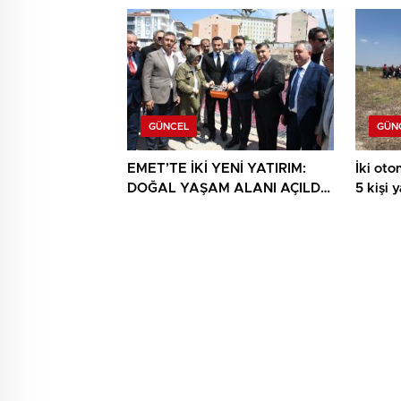
GÜNCEL
GÜN
EMET’TE İKİ YENİ YATIRIM:
İki otom
DOĞAL YAŞAM ALANI AÇILDI,
5 kişi 
HÜKÜMET KONAĞININ TEMELİ
ATILDI