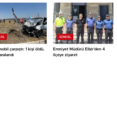
CEL
GÜNCEL
obil çarpıştı: 1 kişi öldü,
Emniyet Müdürü Elbir’den 4
yaralandı
ilçeye ziyaret