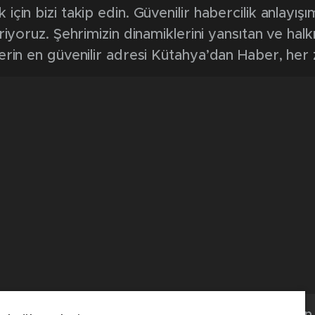
0
News