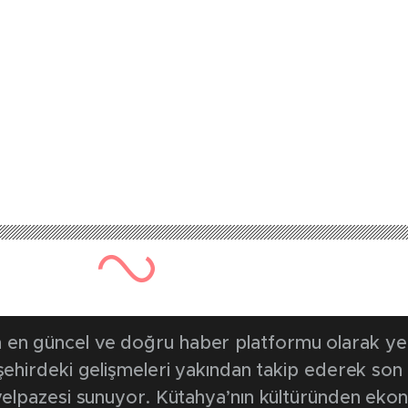
493 kez okunmuştur
Yayınlanma Tarihi: 6 Nisan 20
rı görsel şölen olu