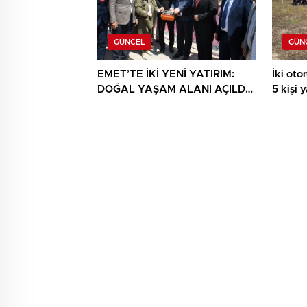
GÜNCEL
GÜN
EMET’TE İKİ YENİ YATIRIM:
İki otom
DOĞAL YAŞAM ALANI AÇILDI,
5 kişi 
HÜKÜMET KONAĞININ TEMELİ
ATILDI