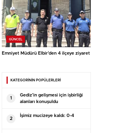
GÜNCEL
Emniyet Müdürü Elbir’den 4 ilçeye ziyaret
KATEGORİNİN POPÜLERLERİ
Gediz’in gelişmesi için işbirliği
1
alanları konuşuldu
İşimiz mucizeye kaldı: 0-4
2