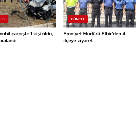
CEL
GÜNCEL
obil çarpıştı: 1 kişi öldü,
Emniyet Müdürü Elbir’den 4
yaralandı
ilçeye ziyaret