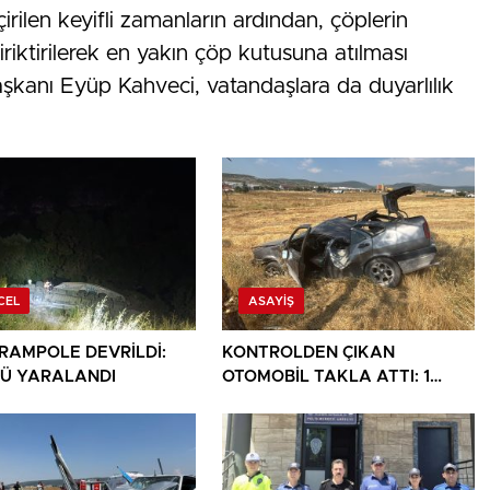
irilen keyifli zamanların ardından, çöplerin
riktirilerek en yakın çöp kutusuna atılması
aşkanı Eyüp Kahveci, vatandaşlara da duyarlılık
CEL
ASAYIŞ
ARAMPOLE DEVRİLDİ:
KONTROLDEN ÇIKAN
Ü YARALANDI
OTOMOBİL TAKLA ATTI: 1
YARALI