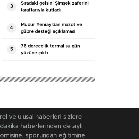
Sıradaki gelsin! Şimşek zaferini
3
taraftarıyla kutladı
Müdür Yeniay’dan mazot ve
4
gübre desteği açıklaması
76 derecelik termal su gün
5
yüzüne çıktı
25 13:06
- Güncelleme Tarihi: 6 Nisan 2025 13:06
şturuyor