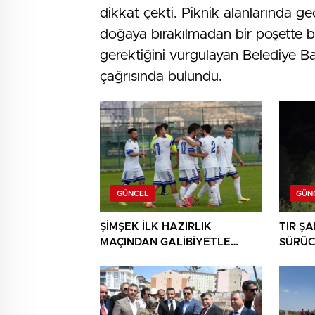
dikkat çekti. Piknik alanlarında geç
doğaya bırakılmadan bir poşette bi
gerektiğini vurgulayan Belediye B
çağrısında bulundu.
GÜNCEL
GÜN
ŞİMŞEK İLK HAZIRLIK
TIR Ş
MAÇINDAN GALİBİYETLE
SÜRÜC
AYRILDI