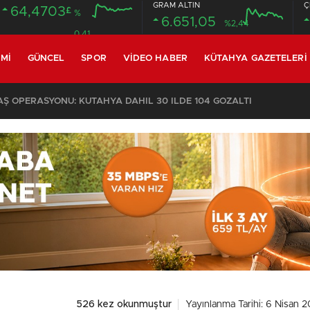
GRAM ALTIN
Ç
64,4703
£
%
6.651,05
%2,44
0.41
MI
GÜNCEL
SPOR
VIDEO HABER
KÜTAHYA GAZETELERI
 OPERASYONU: KÜTAHYA DAHİL 30 İLDE 104 GÖZALTI
526 kez okunmuştur
Yayınlanma Tarihi: 6 Nisan 2