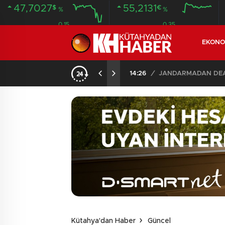
47,7027
55,2131
$
€
%
%
0.15
0.35
EKONO
14:26
/
JANDARMADAN DEAŞ
Kütahya'dan Haber
Güncel