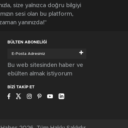
GÜNCEL
ŞİMŞEK İLK HAZIRLIK MAÇINDAN
GALİBİYETLE AYRILDI
GÜNCEL
TIR ŞARAMPOLE DEVRİLDİ: SÜRÜCÜ
YARALANDI