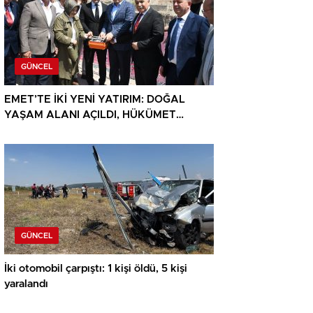
GÜNCEL
EMET’TE İKİ YENİ YATIRIM: DOĞAL
YAŞAM ALANI AÇILDI, HÜKÜMET
KONAĞININ TEMELİ ATILDI
GÜNCEL
İki otomobil çarpıştı: 1 kişi öldü, 5 kişi
yaralandı