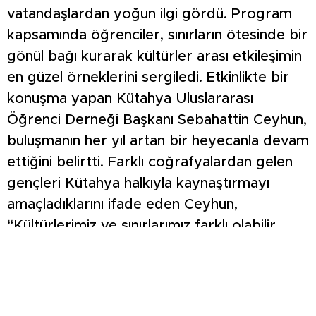
vatandaşlardan yoğun ilgi gördü. Program
kapsamında öğrenciler, sınırların ötesinde bir
gönül bağı kurarak kültürler arası etkileşimin
en güzel örneklerini sergiledi. Etkinlikte bir
konuşma yapan Kütahya Uluslararası
Öğrenci Derneği Başkanı Sebahattin Ceyhun,
buluşmanın her yıl artan bir heyecanla devam
ettiğini belirtti. Farklı coğrafyalardan gelen
gençleri Kütahya halkıyla kaynaştırmayı
amaçladıklarını ifade eden Ceyhun,
“Kültürlerimiz ve sınırlarımız farklı olabilir
ancak amaç ve hedeflerimiz aynı. Biz tek
milletiz, biz bir milletiz” dedi. Organizasyona
emek veren öğrencilere ve üniversite
yönetimine teşekkür eden Ceyhun, etkinliğin