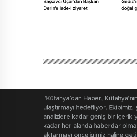
Başsavcı Uçar’dan Başkan
Gediz’i
Derin’e iade-i ziyaret
doğal 
"Kütahya’dan Haber, Kütahya’nın 
ulaştırmayı hedefliyor. Ekibimiz
analizlere kadar geniş bir içeri
kadar her alanda haberdar olmak iç
aktarmayı önceliğimiz haline geti