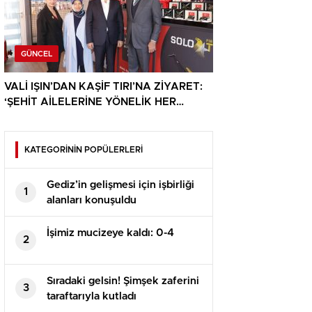
GÜNCEL
VALİ IŞIN’DAN KAŞİF TIRI’NA ZİYARET:
‘ŞEHİT AİLELERİNE YÖNELİK HER
DESTEK ÇOK DEĞERLİ’
KATEGORİNİN POPÜLERLERİ
Gediz’in gelişmesi için işbirliği
1
alanları konuşuldu
İşimiz mucizeye kaldı: 0-4
2
Sıradaki gelsin! Şimşek zaferini
3
taraftarıyla kutladı