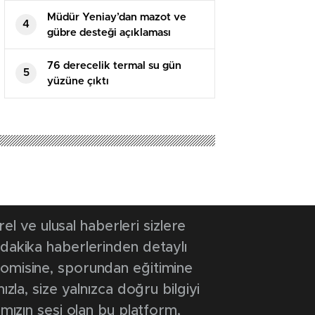
Müdür Yeniay’dan mazot ve
4
gübre desteği açıklaması
76 derecelik termal su gün
5
yüzüne çıktı
 ve ulusal haberleri sizlere
 dakika haberlerinden detaylı
onomisine, sporundan eğitimine
ızla, size yalnızca doğru bilgiyi
ımızın sesi olan bu platform,