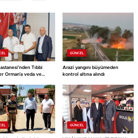
CEL
GÜNCEL
astanesi’nden Tıbbi
Arazi yangını büyümeden
er Orman’a veda ve
kontrol altına alındı
ür belgesi
CEL
GÜNCEL