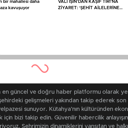
n bir mahallesi daha
VALİ IŞIN’DAN KAŞİF TIRI’NA
gaza kavuşuyor
ZİYARET: ‘ŞEHİT AİLELERİNE
YÖNELİK HER DESTEK ÇOK
DEĞERLİ’
en güncel ve doğru haber platformu olarak yerel
, şehirdeki gelişmeleri yakından takip ederek son
k yelpazesi sunuyor. Kütahya’nın kültüründen ek
in bizi takip edin. Güvenilir habercilik anlayışım
riyoruz. Şehrimizin dinamiklerini yansıtan ve halk