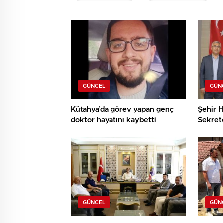
GÜNCEL
GÜN
Kütahya’da görev yapan genç
Şehir H
doktor hayatını kaybetti
Sekret
teşekk
GÜNCEL
GÜN