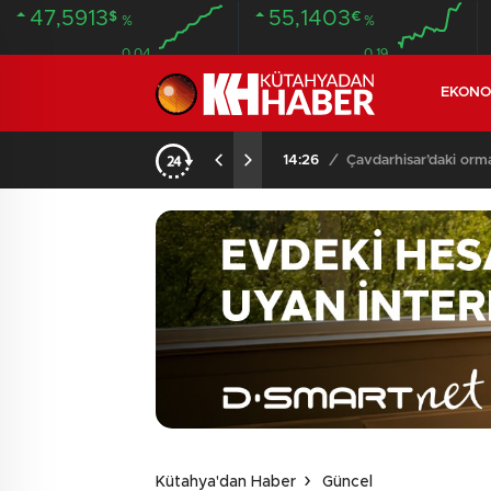
47,5913
55,1403
$
€
%
%
0.04
0.19
EKONO
NDA BULUNDU
14:26
/
Çavdarhisar’daki orm
Kütahya'dan Haber
Güncel