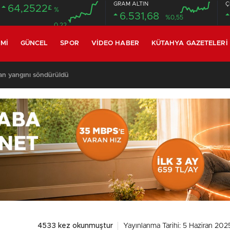
GRAM ALTIN
Ç
64,2522
£
%
6.531,68
%0,55
0.22
MI
GÜNCEL
SPOR
VIDEO HABER
KÜTAHYA GAZETELERI
an yangını söndürüldü
4533 kez okunmuştur
Yayınlanma Tarihi: 5 Haziran 202