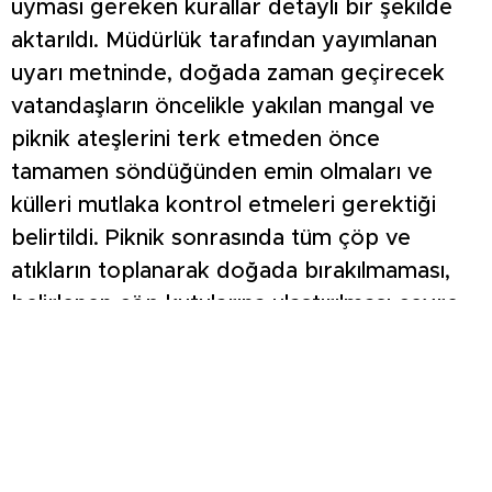
uyması gereken kurallar detaylı bir şekilde
aktarıldı. Müdürlük tarafından yayımlanan
uyarı metninde, doğada zaman geçirecek
vatandaşların öncelikle yakılan mangal ve
piknik ateşlerini terk etmeden önce
tamamen söndüğünden emin olmaları ve
külleri mutlaka kontrol etmeleri gerektiği
belirtildi. Piknik sonrasında tüm çöp ve
atıkların toplanarak doğada bırakılmaması,
belirlenen çöp kutularına ulaştırılması çevre
temizliği ve yangın önlemleri açısından büyük
önem taşıyor. Ayrıca piknik malzemeleri
arasında yangına sebebiyet verebilecek
yanıcı ve parlayıcı maddelerin
bulundurulmaması gerektiği vurgulanırken,