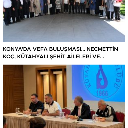
KONYA’DA VEFA BULUŞMASI… NECMETTİN
KOÇ, KÜTAHYALI ŞEHİT AİLELERİ VE
GAZİLERİ AĞIRLADI