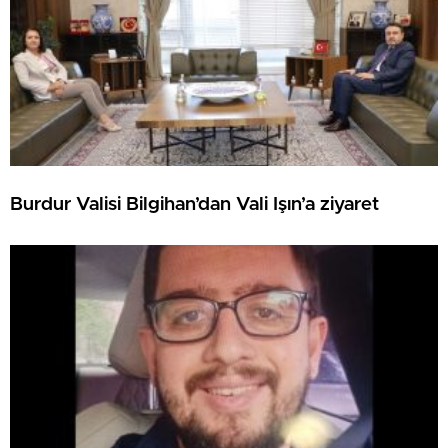
Burdur Valisi Bilgihan’dan Vali Işın’a ziyaret