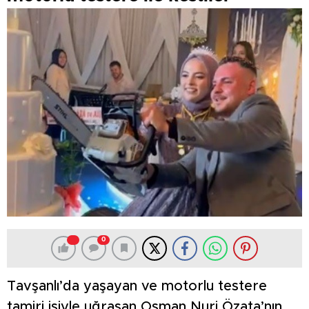
0
Tavşanlı’da yaşayan ve motorlu testere
tamiri işiyle uğraşan Osman Nuri Özata’nın