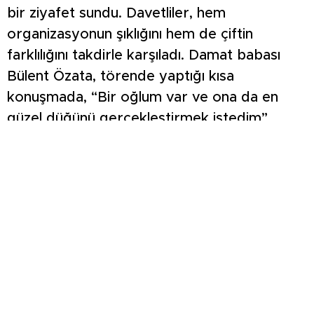
bir ziyafet sundu. Davetliler, hem
organizasyonun şıklığını hem de çiftin
farklılığını takdirle karşıladı. Damat babası
Bülent Özata, törende yaptığı kısa
konuşmada, “Bir oğlum var ve ona da en
güzel düğünü gerçekleştirmek istedim”
diyerek duyduğu mutluluğu ifade etti. Gelin
ve damadın gözlerinden okunan mutluluk,
düğün boyunca salona yansıdı. Farklı
detayları ve özenli hazırlığıyla dikkat çeken
bu özel gün, Tavşanlı’da uzun süre
hafızalardan silinmeyecek bir düğün olarak
anılacak.