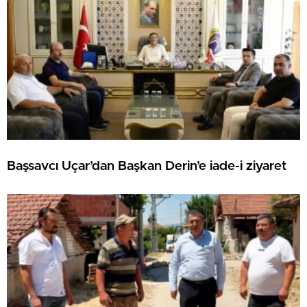
Başsavcı Uçar’dan Başkan Derin’e iade-i ziyaret