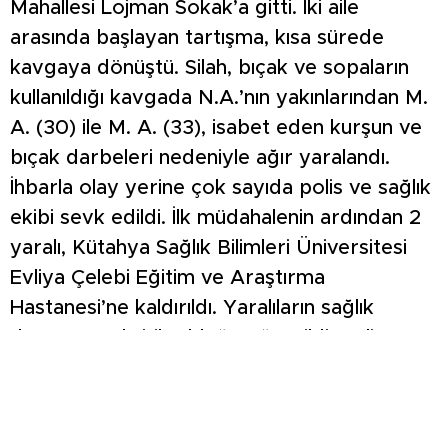
Mahallesi Lojman Sokak’a gitti. İki aile
arasında başlayan tartışma, kısa sürede
kavgaya dönüştü. Silah, bıçak ve sopaların
kullanıldığı kavgada N.A.’nın yakınlarından M.
A. (30) ile M. A. (33), isabet eden kurşun ve
bıçak darbeleri nedeniyle ağır yaralandı.
İhbarla olay yerine çok sayıda polis ve sağlık
ekibi sevk edildi. İlk müdahalenin ardından 2
yaralı, Kütahya Sağlık Bilimleri Üniversitesi
Evliya Çelebi Eğitim ve Araştırma
Hastanesi’ne kaldırıldı. Yaralıların sağlık
durumunun kritik olduğu öğrenildi. Polis
ekipleri de kavgaya karıştığı tespit edilen H.
A. (51), L.A. (15), L. A.(28), L.A. (21), E. A. (19)
ve B. A.’yı (21) gözaltına aldı. Olay yerinde