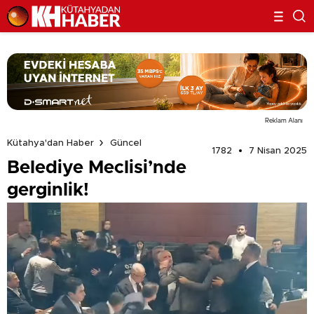
Reklam Alanı
Kütahya'dan Haber
Güncel
1782
7 Nisan 2025
Belediye Meclisi’nde
gerginlik!