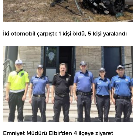
İki otomobil çarpıştı: 1 kişi öldü, 5 kişi yaralandı
Emniyet Müdürü Elbir’den 4 ilçeye ziyaret