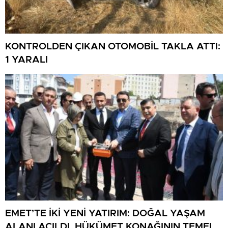
KONTROLDEN ÇIKAN OTOMOBİL TAKLA ATTI:
1 YARALI
EMET’TE İKİ YENİ YATIRIM: DOĞAL YAŞAM
ALANI AÇILDI, HÜKÜMET KONAĞININ TEMELİ