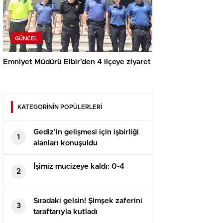
GÜNCEL
Emniyet Müdürü Elbir’den 4 ilçeye ziyaret
KATEGORİNİN POPÜLERLERİ
Gediz’in gelişmesi için işbirliği
1
alanları konuşuldu
İşimiz mucizeye kaldı: 0-4
2
Sıradaki gelsin! Şimşek zaferini
3
taraftarıyla kutladı