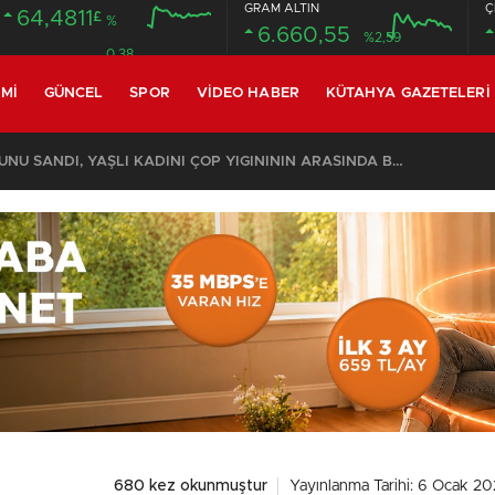
GRAM ALTIN
Ç
64,4811
£
%
6.660,55
%2,59
0.38
MI
GÜNCEL
SPOR
VIDEO HABER
KÜTAHYA GAZETELERI
KOMŞULARI ÖLDÜĞÜNÜ SANDI, YAŞLI KADINI ÇÖP YIĞINININ ARASINDA BULUNDU
680 kez okunmuştur
Yayınlanma Tarihi: 6 Ocak 20