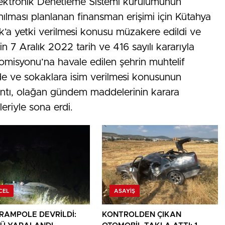
lektronik Denetleme Sistemi kurulumunun
ılması planlanan finansman erişimi için Kütahya
ık’a yetki verilmesi konusu müzakere edildi ve
in 7 Aralık 2022 tarih ve 416 sayılı kararıyla
omisyonu’na havale edilen şehrin muhtelif
de ve sokaklara isim verilmesi konusunun
antı, olağan gündem maddelerinin karara
eriyle sona erdi.
CEL
ASAYIŞ
ARAMPOLE DEVRİLDİ:
KONTROLDEN ÇIKAN