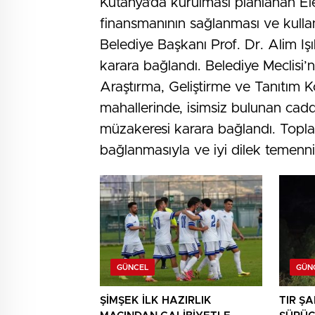
Kütahya’da kurulması planlanan E
finansmanının sağlanması ve kullan
Belediye Başkanı Prof. Dr. Alim Iş
karara bağlandı. Belediye Meclisi’n
Araştırma, Geliştirme ve Tanıtım K
mahallerinde, isimsiz bulunan cad
müzakeresi karara bağlandı. Topl
bağlanmasıyla ve iyi dilek temennil
GÜNCEL
GÜN
ŞİMŞEK İLK HAZIRLIK
TIR Ş