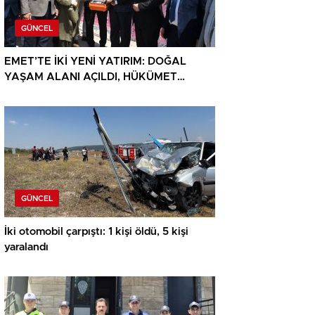
GÜNCEL
EMET’TE İKİ YENİ YATIRIM: DOĞAL
YAŞAM ALANI AÇILDI, HÜKÜMET
KONAĞININ TEMELİ ATILDI
GÜNCEL
İki otomobil çarpıştı: 1 kişi öldü, 5 kişi
yaralandı