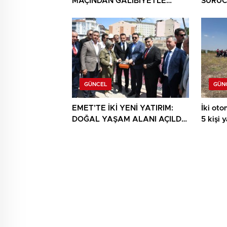
MAÇINDAN GALİBİYETLE
SÜRÜC
AYRILDI
GÜNCEL
GÜN
EMET’TE İKİ YENİ YATIRIM:
İki otom
DOĞAL YAŞAM ALANI AÇILDI,
5 kişi 
HÜKÜMET KONAĞININ TEMELİ
ATILDI