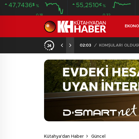
47,7436
55,2510
$
€
%
%
0.18
0.32
EKONO
İLDE 104 GÖZALTI
02:03
/
Kütahya'dan Haber
Güncel