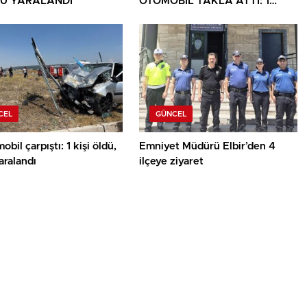
Ü YARALANDI
OTOMOBİL TAKLA ATTI: 1
YARALI
CEL
GÜNCEL
obil çarpıştı: 1 kişi öldü,
Emniyet Müdürü Elbir’den 4
yaralandı
ilçeye ziyaret