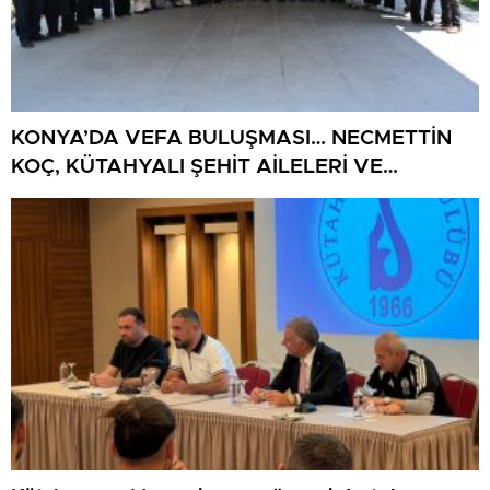
KONYA’DA VEFA BULUŞMASI… NECMETTİN
KOÇ, KÜTAHYALI ŞEHİT AİLELERİ VE
GAZİLERİ AĞIRLADI