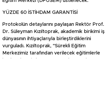
Eğitim Merkezi (DPÜSEM) üstlenecek.
YÜZDE 60 İSTİHDAM GARANTİSİ
Protokolün detaylarını paylaşan Rektör Prof.
Dr. Süleyman Kızıltoprak, akademik birikimi iş
dünyasının ihtiyaçlarıyla birleştirdiklerini
vurguladı. Kızıltoprak, “Sürekli Eğitim
Merkezimiz tarafından verilecek eğitimlerle
katılımcıların iş hayatına tam donanımlı
hazırlanmasını sağlayacağız. Kursu başarıyla
tamamlayan kursiyerlerimizin en az yüzde
60’ının doğrudan istihdam edilmesini
hedefliyoruz” açıklamasında bulundu.