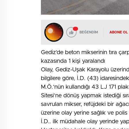
BEĞENDİM
ABONE OL
Gediz’de beton mikserinin tıra ç
kazasında 1 kişi yaralandı
Olay, Gediz-Uşak Karayolu üzerind
bilgilere göre, İ.D. (43) idaresin
M.Ö.’nün kullandığı 43 LJ 171 plak
Sitesi’ne dönüş yapmak istediği sı
savrulan mikser, refüjdeki bir ağacı
üzerine olay yerine sağlık ve polis
İ.D.. ilk müdahale olay yerinde ya