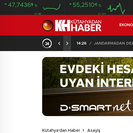
47,7436
55,2510
$
€
%
%
0.18
0.32
EKONO
14:26
/
JANDARMADAN DEAŞ
Kütahya'dan Haber
Asayiş