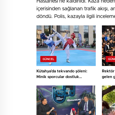
Hastanesi’ne kaldırıldı. Kaza neden
içerisinden sağlanan trafik akışı, 
döndü. Polis, kazayla ilgili inceleme
GÜNCEL
GÜN
Kütahya’da tekvando şöleni:
Rektör 
Minik sporcular dostluk
gelen 
müsabakasında buluştu
buluşt