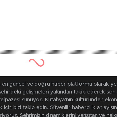
en güncel ve doğru haber platformu olarak yerel
, şehirdeki gelişmeleri yakından takip ederek son
k yelpazesi sunuyor. Kütahya’nın kültüründen ek
in bizi takip edin. Güvenilir habercilik anlayışım
riyoruz. Şehrimizin dinamiklerini yansıtan ve halk