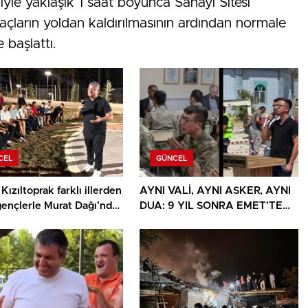
iyle yaklaşık 1 saat boyunca Sanayi Sitesi
araçların yoldan kaldırılmasının ardından normale
 başlattı.
CEL
GÜNCEL
Kızıltoprak farklı illerden
AYNI VALİ, AYNI ASKER, AYNI
gençlerle Murat Dağı’nda
DUA: 9 YIL SONRA EMET’TE
u
DUYGULANDIRAN BULUŞMA