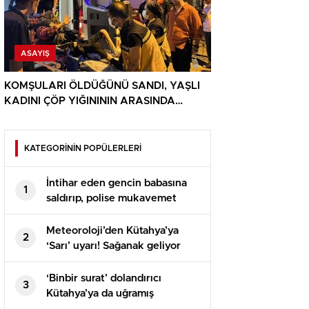
ASAYIŞ
KOMŞULARI ÖLDÜĞÜNÜ SANDI, YAŞLI
KADINI ÇÖP YIĞINININ ARASINDA
BULUNDU
KATEGORİNİN POPÜLERLERİ
İntihar eden gencin babasına
1
saldırıp, polise mukavemet
eden 6 şüpheli gözaltına alındı
Meteoroloji’den Kütahya’ya
2
‘Sarı’ uyarı! Sağanak geliyor
‘Binbir surat’ dolandırıcı
3
Kütahya’ya da uğramış