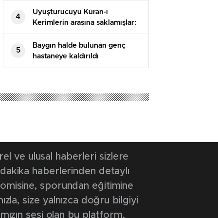
Uyuşturucuyu Kuran-ı
4
Kerimlerin arasına saklamışlar:
5 tutuklama
Baygın halde bulunan genç
5
hastaneye kaldırıldı
 ve ulusal haberleri sizlere
 dakika haberlerinden detaylı
onomisine, sporundan eğitimine
ızla, size yalnızca doğru bilgiyi
ımızın sesi olan bu platform,