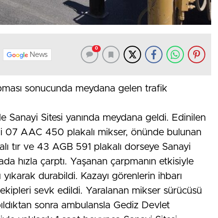
0
News
arpması sonucunda meydana gelen trafik
e Sanayi Sitesi yanında meydana geldi. Edinilen
deki 07 AAC 450 plakalı mikser, önünde bulunan
alı tır ve 43 AGB 591 plakalı dorseye Sanayi
rada hızla çarptı. Yaşanan çarpmanın etkisiyle
 yıkarak durabildi. Kazayı görenlerin ihbarı
 ekipleri sevk edildi. Yaralanan mikser sürücüsü
pıldıktan sonra ambulansla Gediz Devlet