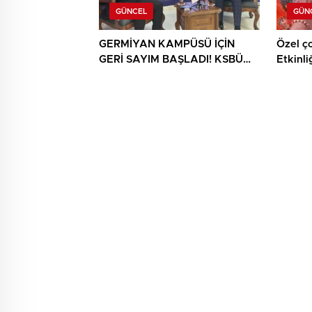
GÜNCEL
GÜN
GERMİYAN KAMPÜSÜ İÇİN
Özel ç
GERİ SAYIM BAŞLADI! KSBÜ
Etkinli
REKTÖRÜ TARİH VERDİ