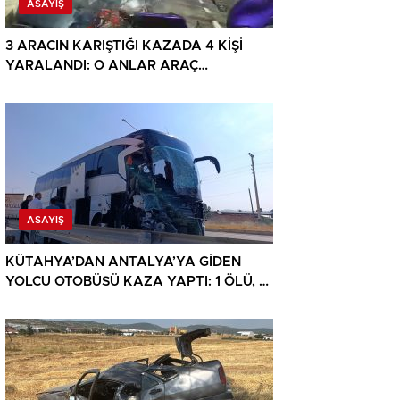
ASAYIŞ
3 ARACIN KARIŞTIĞI KAZADA 4 KİŞİ
YARALANDI: O ANLAR ARAÇ
KAMERASINA YANSIDI
ASAYIŞ
KÜTAHYA’DAN ANTALYA’YA GİDEN
YOLCU OTOBÜSÜ KAZA YAPTI: 1 ÖLÜ, 15
YARALI