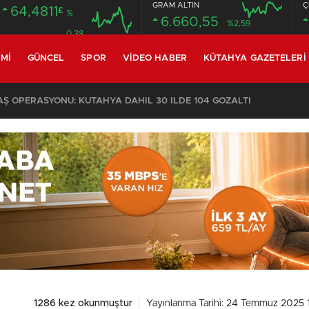
GRAM ALTIN
Ç
64,4811
£
%
6.660,55
%2,59
0.38
MI
GÜNCEL
SPOR
VIDEO HABER
KÜTAHYA GAZETELERI
 OPERASYONU: KÜTAHYA DAHİL 30 İLDE 104 GÖZALTI
1286 kez okunmuştur
Yayınlanma Tarihi: 24 Temmuz 2025 