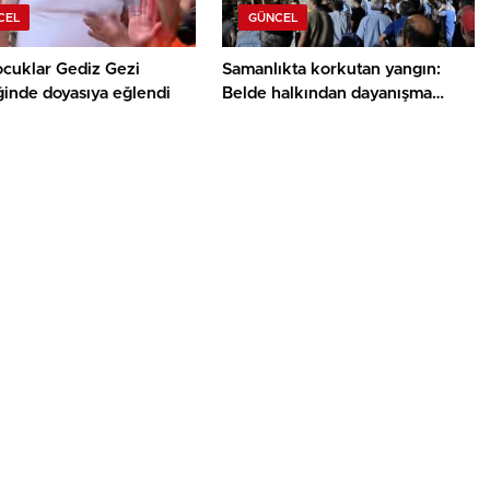
CEL
GÜNCEL
ocuklar Gediz Gezi
Samanlıkta korkutan yangın:
ğinde doyasıya eğlendi
Belde halkından dayanışma
örneği