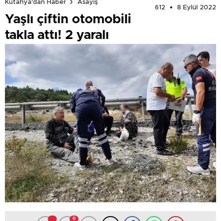
Kütahya'dan Haber
Asayiş
612
8 Eylül 2022
Yaşlı çiftin otomobili
takla attı! 2 yaralı
0