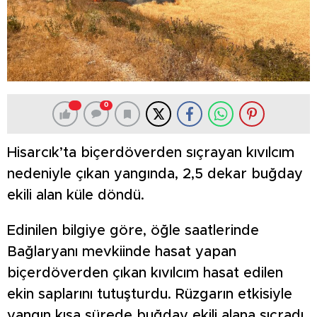
0
Hisarcık’ta biçerdöverden sıçrayan kıvılcım
nedeniyle çıkan yangında, 2,5 dekar buğday
ekili alan küle döndü.
Edinilen bilgiye göre, öğle saatlerinde
Bağlaryanı mevkiinde hasat yapan
biçerdöverden çıkan kıvılcım hasat edilen
ekin saplarını tutuşturdu. Rüzgarın etkisiyle
yangın kısa sürede buğday ekili alana sıçradı.