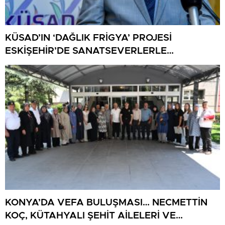
KÜSAD’IN ‘DAĞLIK FRİGYA’ PROJESİ
ESKİŞEHİR’DE SANATSEVERLERLE
BULUŞUYOR
KONYA’DA VEFA BULUŞMASI… NECMETTİN
KOÇ, KÜTAHYALI ŞEHİT AİLELERİ VE