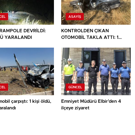
CEL
ASAYIŞ
ARAMPOLE DEVRİLDİ:
KONTROLDEN ÇIKAN
Ü YARALANDI
OTOMOBİL TAKLA ATTI: 1
YARALI
CEL
GÜNCEL
obil çarpıştı: 1 kişi öldü,
Emniyet Müdürü Elbir’den 4
yaralandı
ilçeye ziyaret