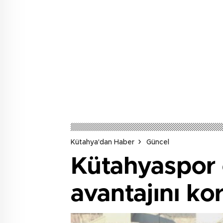
Kütahya'dan Haber
Güncel
Kütahyaspor 
avantajını ko