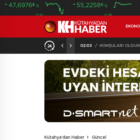
47,6976
55,2258
$
€
%
%
0.14
0.36
EKONO
İLDE 104 GÖZALTI
02:03
/
Kütahya'dan Haber
Güncel