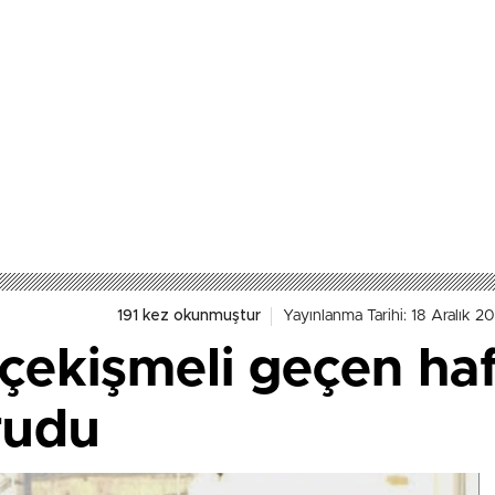
191 kez okunmuştur
Yayınlanma Tarihi: 18 Aralık 20
çekişmeli geçen ha
rudu