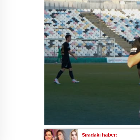
Sıradaki haber:
Sıradaki haber: