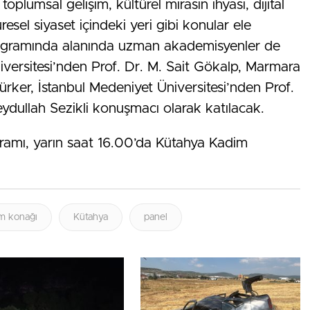
toplumsal gelişim, kültürel mirasın ihyası, dijital
esel siyaset içindeki yeri gibi konular ele
rogramında alanında uzman akademisyenler de
iversitesi’nden Prof. Dr. M. Sait Gökalp, Marmara
ürker, İstanbul Medeniyet Üniversitesi’nden Prof.
ydullah Sezikli konuşmacı olarak katılacak.
amı, yarın saat 16.00’da Kütahya Kadim
m konağı
Kütahya
panel