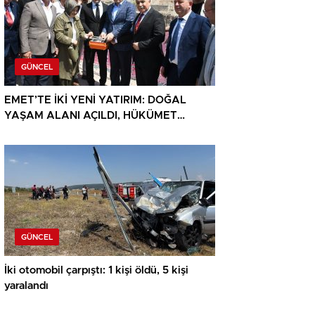
GÜNCEL
EMET’TE İKİ YENİ YATIRIM: DOĞAL
YAŞAM ALANI AÇILDI, HÜKÜMET
KONAĞININ TEMELİ ATILDI
GÜNCEL
İki otomobil çarpıştı: 1 kişi öldü, 5 kişi
yaralandı