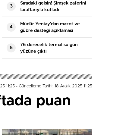
Sıradaki gelsin! Şimşek zaferini
3
taraftarıyla kutladı
Müdür Yeniay’dan mazot ve
4
gübre desteği açıklaması
76 derecelik termal su gün
5
yüzüne çıktı
25 11:25
- Güncelleme Tarihi: 18 Aralık 2025 11:25
ftada puan