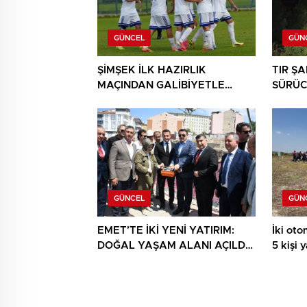
GÜNCEL
GÜN
ŞİMŞEK İLK HAZIRLIK
TIR Ş
MAÇINDAN GALİBİYETLE
SÜRÜC
AYRILDI
GÜNCEL
GÜN
EMET’TE İKİ YENİ YATIRIM:
İki otom
DOĞAL YAŞAM ALANI AÇILDI,
5 kişi 
HÜKÜMET KONAĞININ TEMELİ
ATILDI