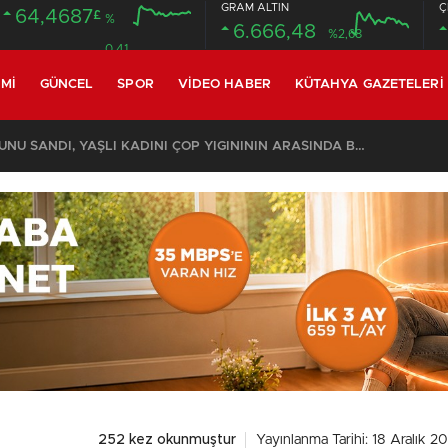
GRAM ALTIN
Ç
64,4687
£
%
6.666,48
%2,68
0.41
MI
GÜNCEL
SPOR
VIDEO HABER
KÜTAHYA GAZETELERI
KOMŞULARI ÖLDÜĞÜNÜ SANDI, YAŞLI KADINI ÇÖP YIĞINININ ARASINDA BULUNDU
252 kez okunmuştur
Yayınlanma Tarihi: 18 Aralık 20