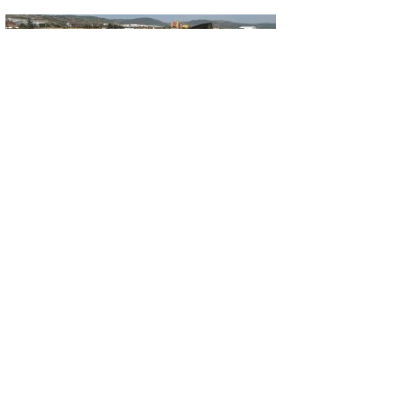
ASAYIŞ
KONTROLDEN ÇIKAN OTOMOBİL TAKLA
ATTI: 1 YARALI
GÜNCEL
EMET’TE İKİ YENİ YATIRIM: DOĞAL