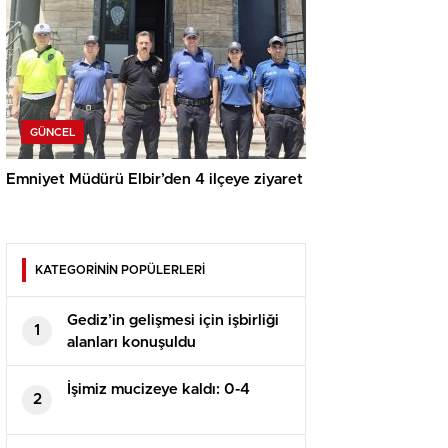
GÜNCEL
Emniyet Müdürü Elbir’den 4 ilçeye ziyaret
KATEGORİNİN POPÜLERLERİ
Gediz’in gelişmesi için işbirliği
1
alanları konuşuldu
İşimiz mucizeye kaldı: 0-4
2