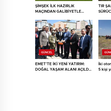
ŞİMŞEK İLK HAZIRLIK
TIR Ş
MAÇINDAN GALİBİYETLE
SÜRÜC
AYRILDI
GÜNCEL
GÜN
EMET’TE İKİ YENİ YATIRIM:
İki otom
DOĞAL YAŞAM ALANI AÇILDI,
5 kişi 
HÜKÜMET KONAĞININ TEMELİ
ATILDI