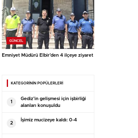
GÜNCEL
Emniyet Müdürü Elbir’den 4 ilçeye ziyaret
KATEGORİNİN POPÜLERLERİ
Gediz’in gelişmesi için işbirliği
1
alanları konuşuldu
İşimiz mucizeye kaldı: 0-4
2