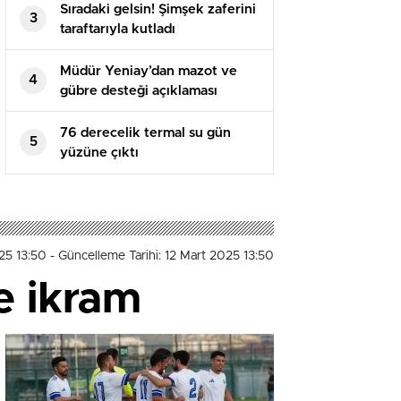
Sıradaki gelsin! Şimşek zaferini
3
taraftarıyla kutladı
Müdür Yeniay’dan mazot ve
4
gübre desteği açıklaması
76 derecelik termal su gün
5
yüzüne çıktı
025 13:50
- Güncelleme Tarihi: 12 Mart 2025 13:50
e ikram