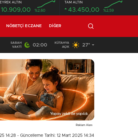
EYREK ALTIN
TAM ALTIN
10.909,00
43.450,00
%2,60
%2,59
NÖBETÇI ECZANE
DIĞER
SABAH
KÜTAHYA
02:00
27°
02:03
/
VAKTI
AÇIK
Reklam Alanı
025 14:28
- Güncelleme Tarihi: 12 Mart 2025 14:34