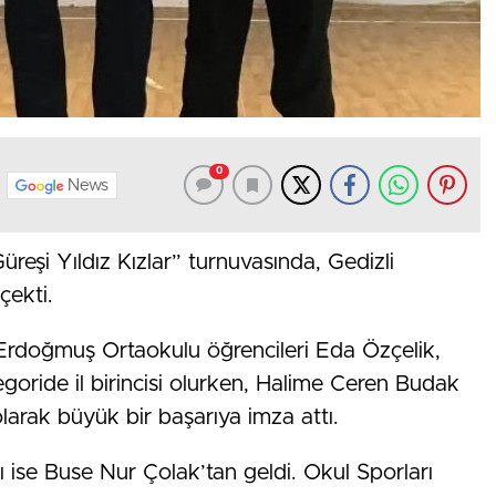
0
News
üreşi Yıldız Kızlar” turnuvasında, Gedizli
çekti.
i Erdoğmuş Ortaokulu öğrencileri Eda Özçelik,
egoride il birincisi olurken, Halime Ceren Budak
 olarak büyük bir başarıya imza attı.
ı ise Buse Nur Çolak’tan geldi. Okul Sporları