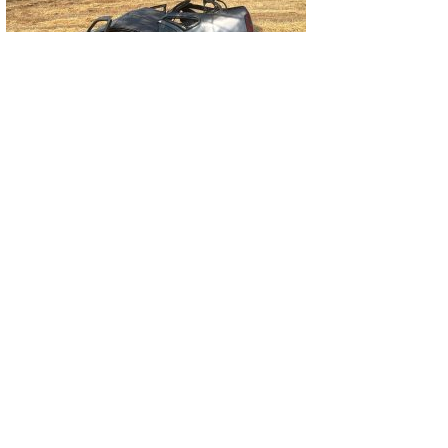
ASAYIŞ
KONTROLDEN ÇIKAN OTOMOBİL TAKLA
ATTI: 1 YARALI
GÜNCEL
EMET’TE İKİ YENİ YATIRIM: DOĞAL
YAŞAM ALANI AÇILDI, HÜKÜMET
KONAĞININ TEMELİ ATILDI