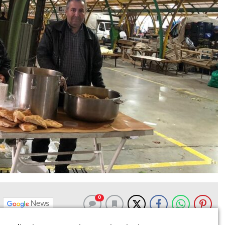
0
News