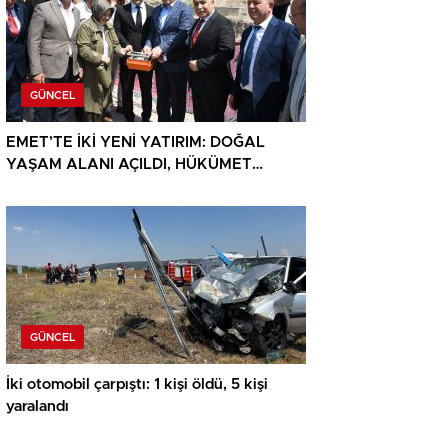
GÜNCEL
EMET’TE İKİ YENİ YATIRIM: DOĞAL
YAŞAM ALANI AÇILDI, HÜKÜMET
KONAĞININ TEMELİ ATILDI
GÜNCEL
İki otomobil çarpıştı: 1 kişi öldü, 5 kişi
yaralandı