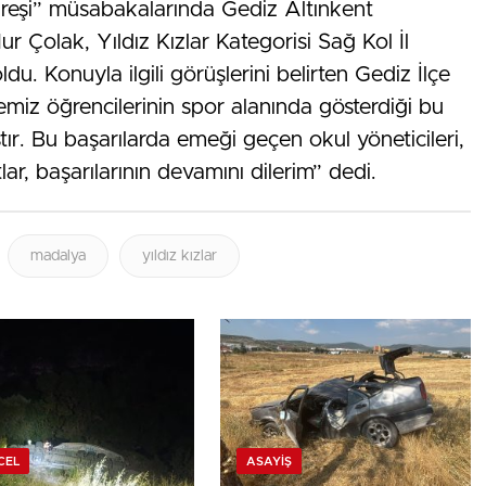
eşi” müsabakalarında Gediz Altınkent
ur Çolak, Yıldız Kızlar Kategorisi Sağ Kol İl
ldu. Konuyla ilgili görüşlerini belirten Gediz İlçe
çemiz öğrencilerinin spor alanında gösterdiği bu
tır. Bu başarılarda emeği geçen okul yöneticileri,
ar, başarılarının devamını dilerim” dedi.
madalya
yıldız kızlar
CEL
ASAYIŞ