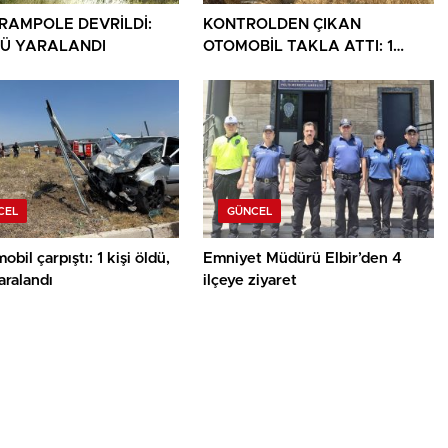
ARAMPOLE DEVRİLDİ:
KONTROLDEN ÇIKAN
Ü YARALANDI
OTOMOBİL TAKLA ATTI: 1
YARALI
CEL
GÜNCEL
obil çarpıştı: 1 kişi öldü,
Emniyet Müdürü Elbir’den 4
yaralandı
ilçeye ziyaret