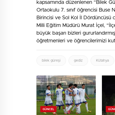
kapsamında düzenlenen “Bilek Gür
Ortaokulu 7. sınıf öğrencisi Buse N
Birincisi ve Sol Kol İl Dördüncüsü o
Milli Eğitim Müdürü Murat İçel, “İl
büyük başarı bizleri gururlandırmış
öğretmenleri ve öğrencilerimizi kutl
bilek güreşi
gediz
Kütahya
GÜNCEL
GÜN