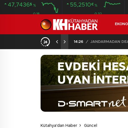
47,7436
55,2510
$
€
%
%
0.18
0.32
EKONO
14:26
/
JANDARMADAN DEAŞ
Kütahya'dan Haber
Güncel