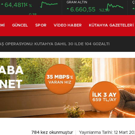
GRAM ALTIN
Ç
64,4811
£
%
6.660,55
%2,59
0.38
MI
GÜNCEL
SPOR
VIDEO HABER
KÜTAHYA GAZETELERI
 OPERASYONU: KÜTAHYA DAHİL 30 İLDE 104 GÖZALTI
784 kez okunmuştur
Yayınlanma Tarihi: 12 Mart 2