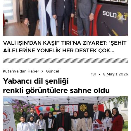
VALİ IŞIN’DAN KAŞİF TIRI’NA ZİYARET: ‘ŞEHİT
AİLELERİNE YÖNELİK HER DESTEK ÇOK
DEĞERLİ’
Kütahya'dan Haber
Güncel
191
8 Mayıs 2026
Yabancı dil şenliği
renkli görüntülere sahne oldu