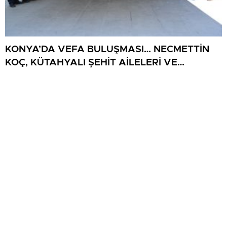
KONYA’DA VEFA BULUŞMASI… NECMETTİN
KOÇ, KÜTAHYALI ŞEHİT AİLELERİ VE
GAZİLERİ AĞIRLADI
Kütahyaspor’da yeni sezon öncesi destek